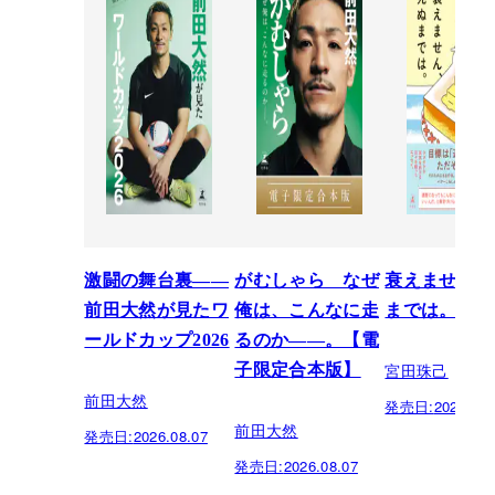
激闘の舞台裏――
がむしゃら なぜ
衰えません、
前田大然が見たワ
俺は、こんなに走
までは。
ールドカップ2026
るのか——。【電
宮田珠己
子限定合本版】
前田大然
発売日:
2026.07.
前田大然
発売日:
2026.08.07
発売日:
2026.08.07