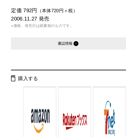
定価 792円
（本体720円＋税）
2006.11.27
発売
※価格、発売日は紙書籍のものです。
書誌情報
発行形態：
新書
電子書籍
購入する
ページ数：
198ページ
ISBN：
9784344980082
Cコード：
0295
判型：
新書判