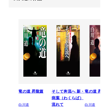
竜の道 昇龍篇
そして奔流へ 新・
竜の道 昇龍
病葉（わくらば）
白川道
白川道
流れて