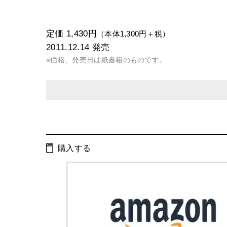
定価 1,430円
（本体1,300円＋税）
2011.12.14
発売
※価格、発売日は紙書籍のものです。
発行形態：
単行本
電子書籍
購入する
ページ数：
176ページ
ISBN：
9784344902381
Cコード：
2095
判型：
A5判