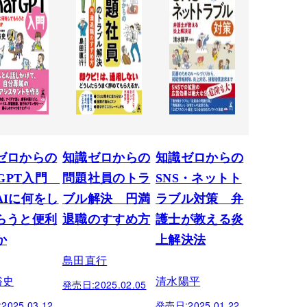
ゼロからの
知識ゼロからの
知識ゼロからの
tGPT入門
問題社員のトラ
SNS・ネットト
AIに何をし
ブル解決 円満
ラブル対策 弁
らうと便利
退職のすすめ方
護士が教える炎
か
上解決法
島田直行
裕史
清水陽平
発売日:
2025.02.05
:
2025.03.12
発売日:
2025.01.22