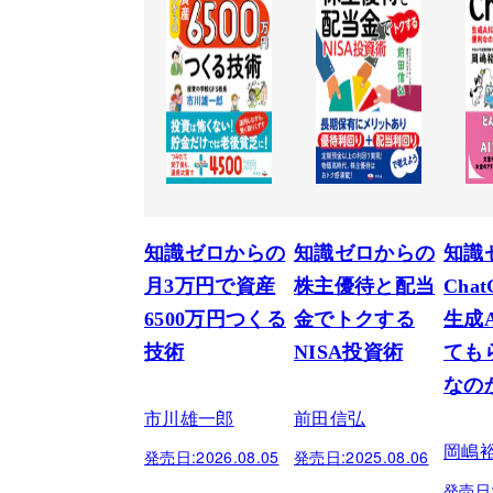
知識ゼロからの
知識ゼロからの
知識
月3万円で資産
株主優待と配当
Cha
6500万円つくる
金でトクする
生成
技術
NISA投資術
ても
なの
市川雄一郎
前田信弘
岡嶋
発売日:
2026.08.05
発売日:
2025.08.06
発売日