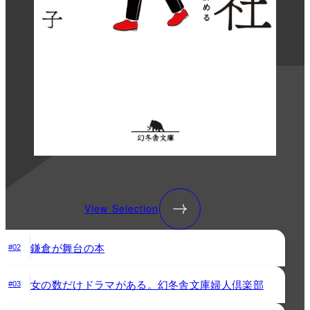
View Selection
鎌倉が舞台の本
#02
女の数だけドラマがある。幻冬舎文庫婦人倶楽部
#03