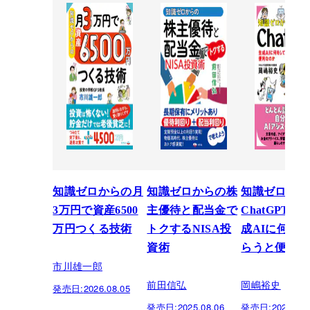
知識ゼロからの月
知識ゼロからの株
知識ゼロから
3万円で資産6500
主優待と配当金で
ChatGPT入
万円つくる技術
トクするNISA投
成AIに何を
資術
らうと便利な
市川雄一郎
前田信弘
岡嶋裕史
発売日:
2026.08.05
発売日:
2025.08.06
発売日:
2025.03.