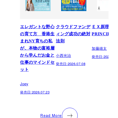
エレガントな野心
クラウドファンデ
ＥＸ原理―T
の育て方 香港生
ィング成功の絶対
PRINCIPLE
まれNY育ちの私
法則
加藤雄太
が、本物の富裕層
小西光治
から学んだお金と
発売日:
2026.06.
仕事のマインドセ
発売日:
2026.07.08
ット
Joey
発売日:
2026.07.23
Read More