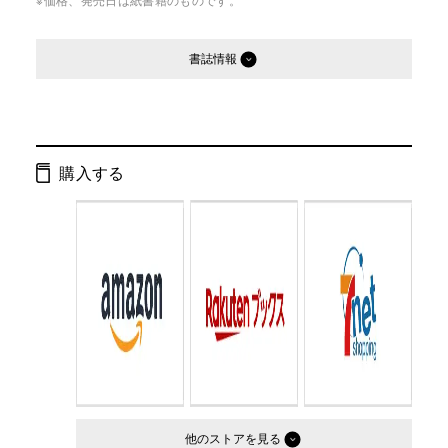
※価格、発売日は紙書籍のものです。
書誌情報
発行形態：
単行本
ページ数：
168ページ
購入する
ISBN：
9784344901407
Cコード：
2033
判型：
A5判
他のストア