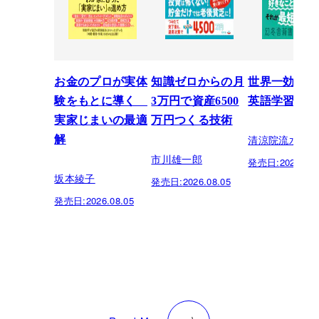
お金のプロが実体
知識ゼロからの月
世界一効率的
験をもとに導く
3万円で資産6500
英語学習法
実家じまいの最適
万円つくる技術
清涼院流水
解
市川雄一郎
発売日:
2026.07.
坂本綾子
発売日:
2026.08.05
発売日:
2026.08.05