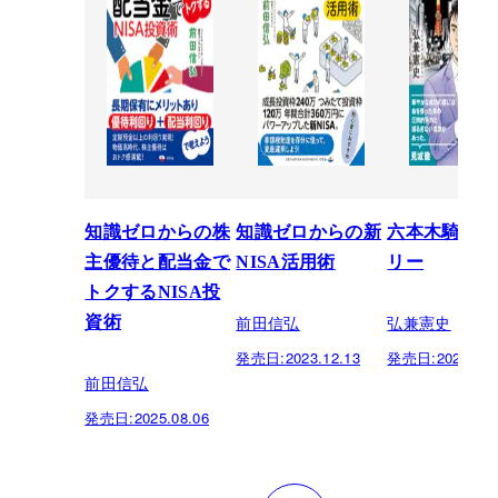
知識ゼロからの株
知識ゼロからの新
六本木騎士ス
主優待と配当金で
NISA活用術
リー
トクするNISA投
前田信弘
弘兼憲史
資術
発売日:
2023.12.13
発売日:
2021.04.
前田信弘
発売日:
2025.08.06