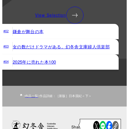
View Selection
鎌倉が舞台の本
#02
女の数だけドラマがある。幻冬舎文庫婦人倶楽部
#03
2025年に売れた本100
#04
作品一覧
作品詳細：［新版］日本国紀＜下＞
Share