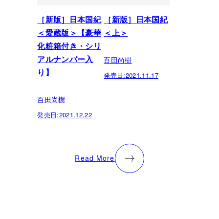
［新版］日本国紀
［新版］日本国紀
＜愛蔵版＞【豪華
＜上＞
化粧箱付き・シリ
百田尚樹
アルナンバー入
り】
発売日:
2021.11.17
百田尚樹
発売日:
2021.12.22
Read More