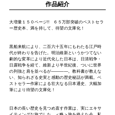
作品紹介
大増量１５０ページ!! ６５万部突破のベストセラ
ー歴史本、満を持して、待望の文庫化！
黒船来航により、二百六十五年にもわたる江戸時
代が終わりを告げた。明治維新というかつてない
劇的な変革により近代化した日本は、日清戦争・
日露戦争を経て、維新より半世紀後、ついに世界
の列強と肩を並べるが————。教科書が教えな
い、知られざる史実と感動の歴史秘話が満載。ベ
ストセラー作家による壮大なる日本通史、大幅加
筆により待望の文庫化！
日本の長い歴史を見つめ直す作業は、実にエキサ
イティングな旅でした。＜略＞旅を終えた今、私