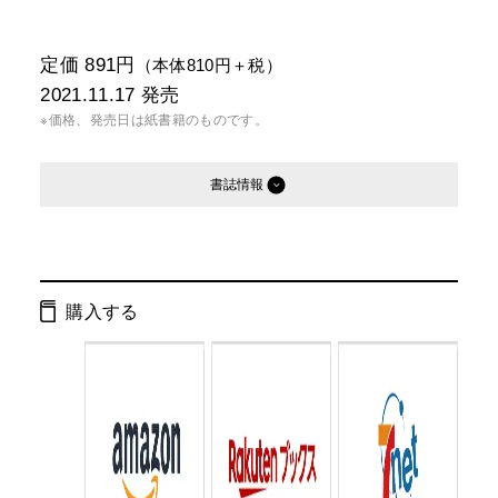
定価 891円
（本体810円＋税）
2021.11.17
発売
※価格、発売日は紙書籍のものです。
書誌情報
発行形態：
文庫
電子書籍
オーディオブック
購入する
ページ数：
424ページ
ISBN：
9784344431287
Cコード：
0195
判型：
文庫判