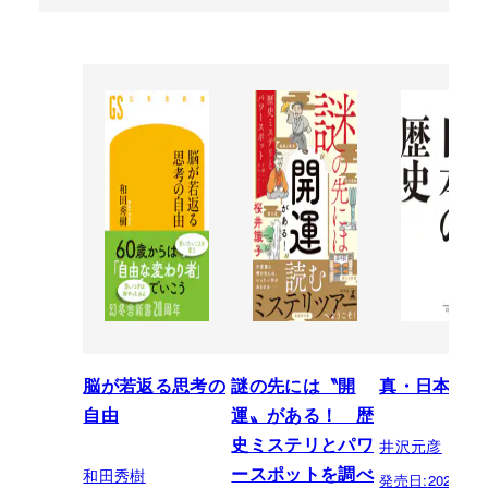
脳が若返る思考の
謎の先には〝開
真・日本の歴
自由
運〟がある！ 歴
井沢元彦
史ミステリとパワ
和田秀樹
ースポットを調べ
発売日:
2026.07.