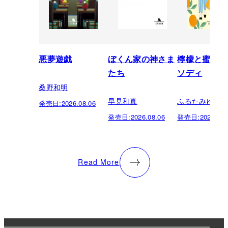
悪夢遊戯
ぼくん家の神さま
檸檬と蜜柑の
たち
ソディ
桑野和明
早見和真
ふるたみゆき
発売日:
2026.08.06
発売日:
2026.08.06
発売日:
2026.08.
Read More