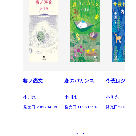
椿ノ恋文
森のバカンス
今夜はジビエ
小川糸
小川糸
小川糸
発売日:
2026.04.09
発売日:
2026.02.05
発売日:
2025.02.