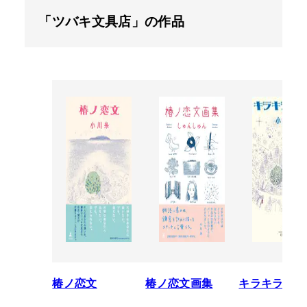
「ツバキ文具店」の作品
椿ノ恋文
椿ノ恋文画集
キラキラ共和