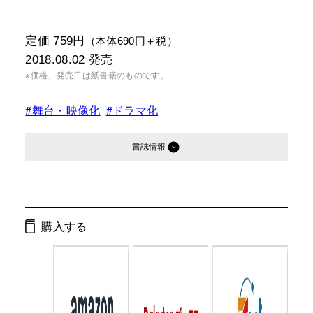
定価 759円
（本体690円＋税）
2018.08.02
発売
※価格、発売日は紙書籍のものです。
#舞台・映像化
#ドラマ化
書誌情報
発行形態：
文庫
オーディオブック
購入する
ページ数：
352ページ
ISBN：
9784344427617
Cコード：
0193
判型：
文庫判