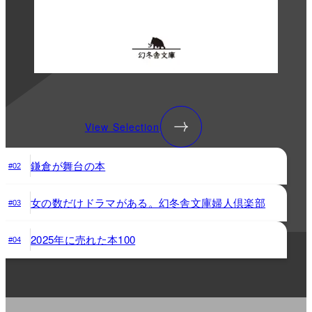
View Selection
鎌倉が舞台の本
#02
女の数だけドラマがある。幻冬舎文庫婦人倶楽部
#03
2025年に売れた本100
#04