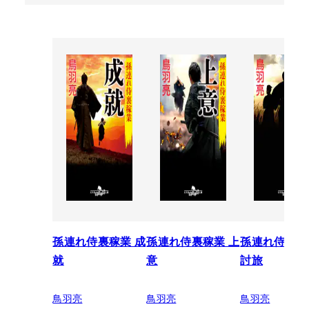
孫連れ侍裏稼業 成
孫連れ侍裏稼業 上
孫連れ侍裏稼
就
意
討旅
鳥羽亮
鳥羽亮
鳥羽亮