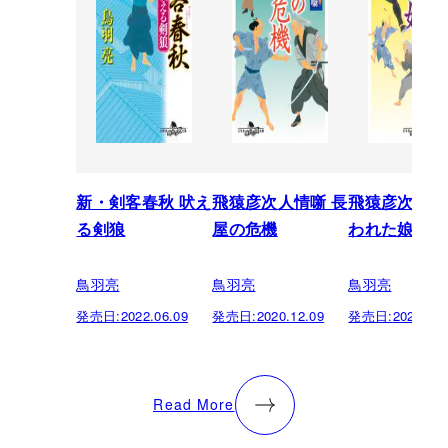
新・剣客春秋 吠え
飛猿彦次人情噺 長
飛猿彦次人情
る剣狼
屋の危機
われた娘
鳥羽亮
鳥羽亮
鳥羽亮
発売日:
2022.06.09
発売日:
2020.12.09
発売日:
2020.06.
Read More