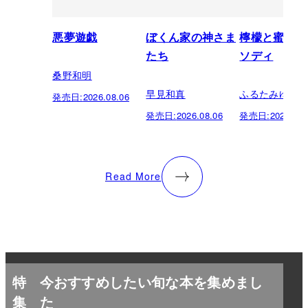
悪夢遊戯
ぼくん家の神さま
檸檬と蜜柑の
たち
ソディ
桑野和明
早見和真
ふるたみゆき
発売日:
2026.08.06
発売日:
2026.08.06
発売日:
2026.08.
Read More
特
今おすすめしたい旬な本を集めまし
集
た