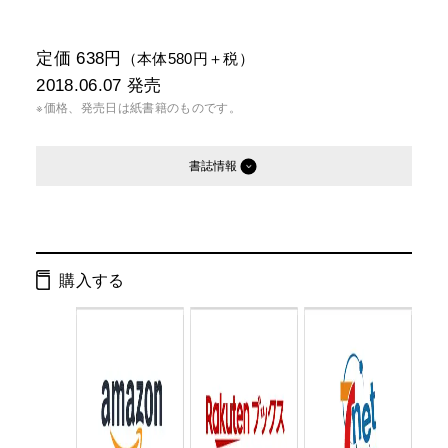
定価 638円
（本体580円＋税）
2018.06.07
発売
※価格、発売日は紙書籍のものです。
書誌情報
発行形態：
文庫
電子書籍
購入する
ページ数：
296ページ
ISBN：
9784344427556
Cコード：
0193
判型：
文庫判