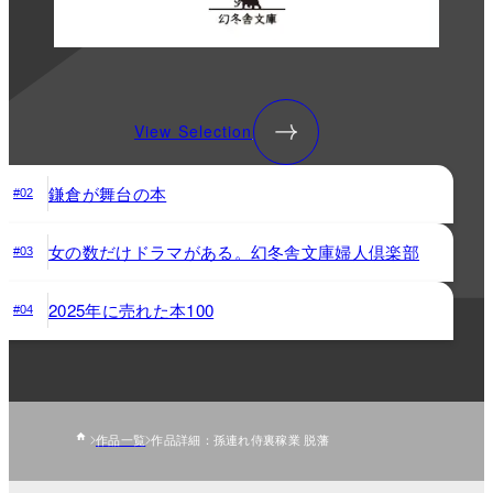
View Selection
鎌倉が舞台の本
#02
女の数だけドラマがある。幻冬舎文庫婦人倶楽部
#03
2025年に売れた本100
#04
作品一覧
作品詳細：孫連れ侍裏稼業 脱藩