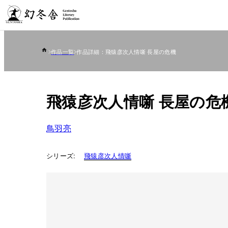
作品一覧
作品詳細：飛猿彦次人情噺 長屋の危機
飛猿彦次人情噺 長屋の危
鳥羽亮
シリーズ:
飛猿彦次人情噺