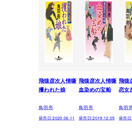
飛猿彦次人情噺
飛猿彦次人情噺
飛猿
攫われた娘
血染めの宝船
恋女
鳥羽亮
鳥羽亮
鳥羽
発売日:
2020.06.11
発売日:
2019.12.05
発売日