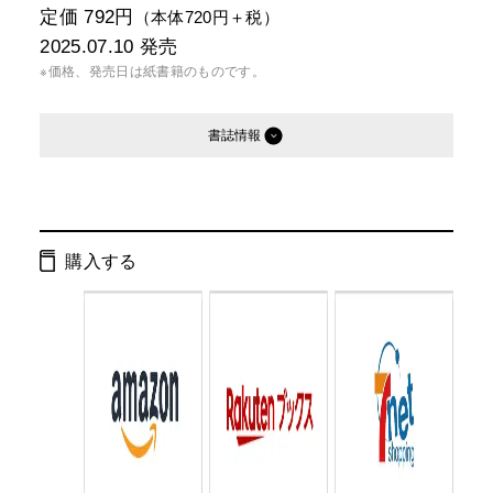
定価 792円
（本体720円＋税）
2025.07.10
発売
※価格、発売日は紙書籍のものです。
書誌情報
発行形態：
文庫
電子書籍
購入する
ISBN：
9784344434844
Cコード：
0193
判型：
文庫判