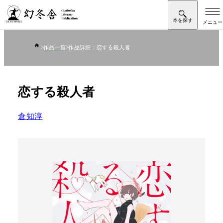
作品一覧
作品詳細：恋する殺人者
恋する殺人者
倉知淳