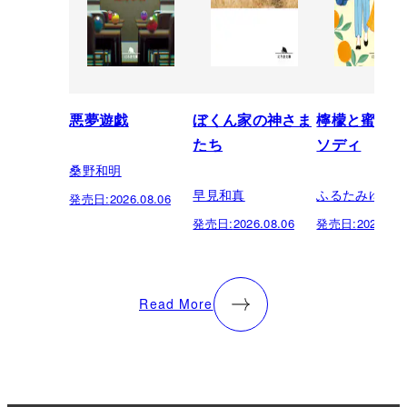
悪夢遊戯
ぼくん家の神さま
檸檬と蜜柑の
たち
ソディ
桑野和明
早見和真
ふるたみゆき
発売日:
2026.08.06
発売日:
2026.08.06
発売日:
2026.08.
Read More