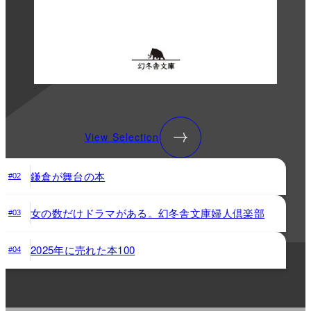
View Selection
鎌倉が舞台の本
#02
女の数だけドラマがある。幻冬舎文庫婦人倶楽部
#03
2025年に売れた本100
#04