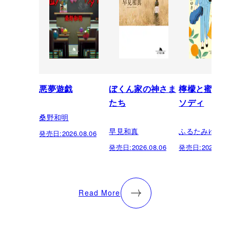
悪夢遊戯
ぼくん家の神さま
檸檬と蜜柑の
たち
ソディ
桑野和明
早見和真
ふるたみゆき
発売日:
2026.08.06
発売日:
2026.08.06
発売日:
2026.08.
Read More