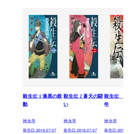
殺生伝 1 漆黒の鼓
殺生伝 2 蒼天の闘
殺生伝 疾風
動
い
年
神永学
神永学
神永学
発売日:
2016.07.07
発売日:
2016.07.07
発売日:
2013.06.