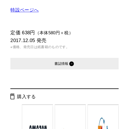
特設ページへ
定価 638円
（本体580円＋税）
2017.12.05
発売
※価格、発売日は紙書籍のものです。
書誌情報
発行形態：
文庫
電子書籍
購入する
ページ数：
312ページ
ISBN：
9784344426757
Cコード：
0193