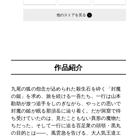
他のストア
作品紹介
九尾の狐の怨念が込められた殺生石を砕く「封魔
の鎚」を求め、旅を続ける一吾たち。一行は山本
勘助が放つ追手をしのぎながら、やっとの思いで
封魔の鎚が眠る那須岳に辿り着く。だが洞窟で待
ち受けていたのは、見たこともない異形の魔物た
ちだった。そして一行に迫る百足衆の頭領・黒丸
の目的とは――。風雲急を告げる、大人気王道エ