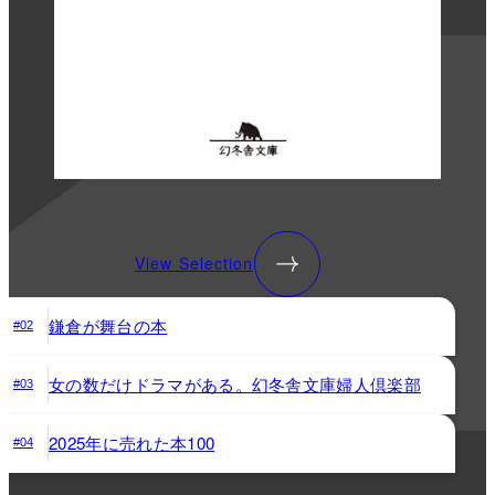
View Selection
鎌倉が舞台の本
#02
女の数だけドラマがある。幻冬舎文庫婦人倶楽部
#03
2025年に売れた本100
#04