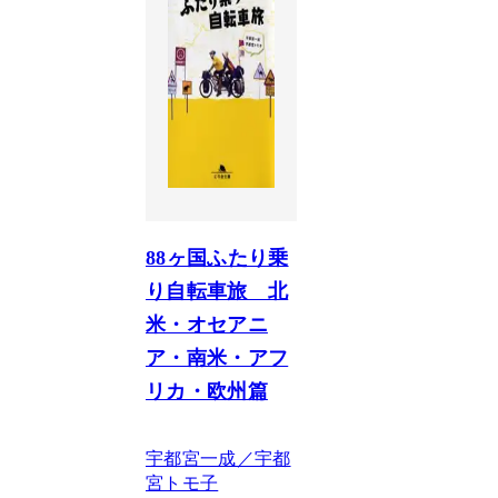
88ヶ国ふたり乗
り自転車旅 北
米・オセアニ
ア・南米・アフ
リカ・欧州篇
宇都宮一成／宇都
宮トモ子