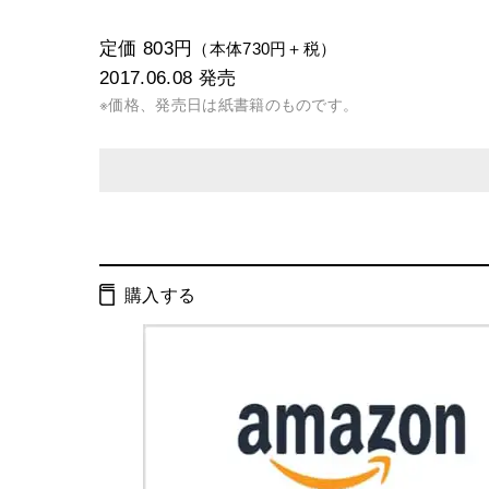
定価 803円
（本体730円＋税）
2017.06.08
発売
※価格、発売日は紙書籍のものです。
発行形態：
文庫
電子書籍
購入する
ページ数：
436ページ
ISBN：
9784344426153
Cコード：
0195
判型：
文庫判