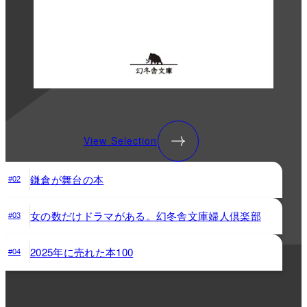
View Selection
鎌倉が舞台の本
#02
女の数だけドラマがある。幻冬舎文庫婦人倶楽部
#03
2025年に売れた本100
#04