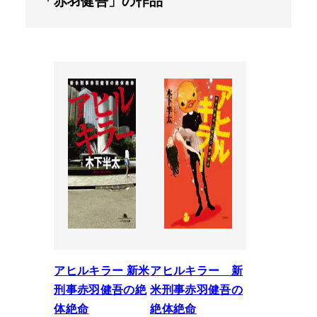
「赤羽健吾」の作品
アヒルキラー 新米
アヒルキラー 新
刑事赤羽健吾の絶
米刑事赤羽健吾の
体絶命
絶体絶命