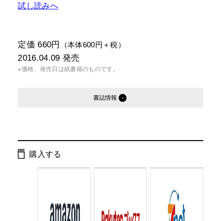
試し読みへ
定価 660円
（本体600円＋税）
2016.04.09
発売
※価格、発売日は紙書籍のものです。
書誌情報
発行形態：
文庫
電子書籍
購入する
ページ数：
352ページ
ISBN：
9784344424586
Cコード：
0193
判型：
文庫判