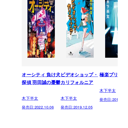
オーシティ 負け犬
ビデオショップ・
極楽プリズン
探偵 羽田誠の憂鬱
カリフォルニア
木下半太
木下半太
木下半太
発売日:
2017.10.
発売日:
2022.10.06
発売日:
2019.12.05