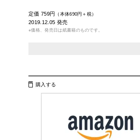
定価 759円
（本体690円＋税）
2019.12.05
発売
※価格、発売日は紙書籍のものです。
発行形態：
文庫
電子書籍
購入する
ISBN：
9784344429192
Cコード：
0193