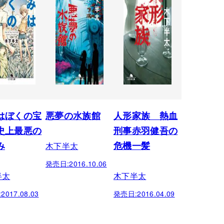
はぼくの宝
悪夢の水族館
人形家族 熱血
史上最悪の
刑事赤羽健吾の
木下半太
み
危機一髪
発売日:
2016.10.06
半太
木下半太
:
2017.08.03
発売日:
2016.04.09