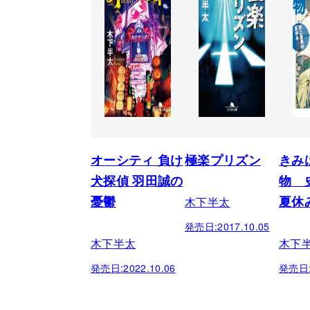
オーシティ 負け
極楽プリズン
きみ
犬探偵 羽田誠の
物 
木下半太
憂鬱
夏休
発売日:
2017.10.05
木下半太
木下
発売日:
2022.10.06
発売日