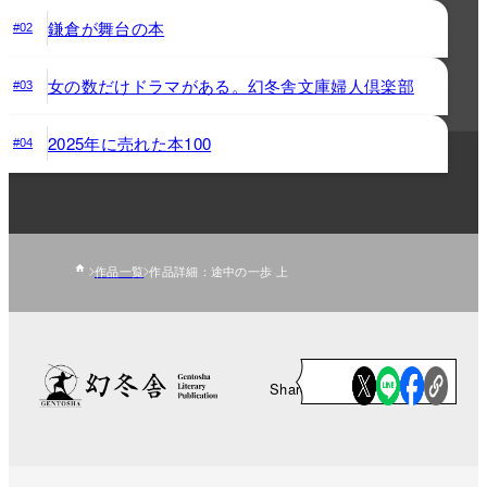
鎌倉が舞台の本
#02
女の数だけドラマがある。幻冬舎文庫婦人倶楽部
#03
2025年に売れた本100
#04
作品一覧
作品詳細：途中の一歩 上
Share