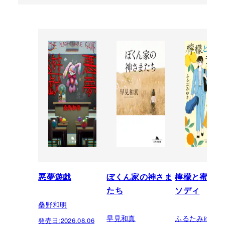
悪夢遊戯
ぼくん家の神さま
檸檬と蜜柑の
たち
ソディ
桑野和明
早見和真
ふるたみゆき
発売日:
2026.08.06