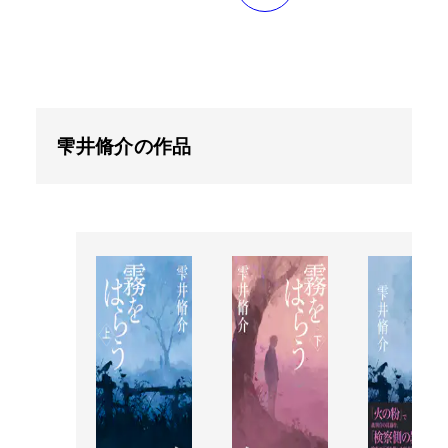
雫井脩介の作品