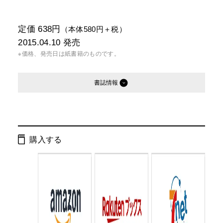
定価 638円
（本体580円＋税）
2015.04.10
発売
※価格、発売日は紙書籍のものです。
書誌情報
発行形態：
文庫
電子書籍
購入する
ページ数：
288ページ
ISBN：
9784344423282
Cコード：
0193
判型：
文庫判