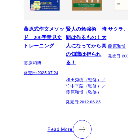
藤原式作文メソッ
賢人の勉強術 時
サクラ、サク
ド 200字意見文
間は作るもの！大
藤原和博
トレーニング
人になってから真
の知識は得られ
発売日:
2005.04.
藤原和博
る！
発売日:
2025.07.24
和田秀樹（監修）／
竹中平蔵（監修）／
藤原和博（監修）
発売日:
2012.06.25
Read More