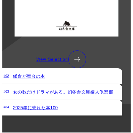
View Selection
鎌倉が舞台の本
#02
女の数だけドラマがある。幻冬舎文庫婦人倶楽部
#03
2025年に売れた本100
#04