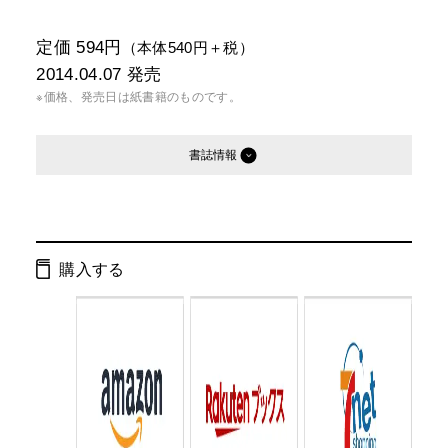
定価 594円
（本体540円＋税）
2014.04.07
発売
※価格、発売日は紙書籍のものです。
書誌情報
発行形態：
文庫
電子書籍
オーディオブック
購入する
ページ数：
256ページ
ISBN：
9784344421868
Cコード：
0195
判型：
文庫判