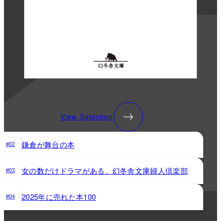
View Selection
鎌倉が舞台の本
#02
女の数だけドラマがある。幻冬舎文庫婦人倶楽部
#03
2025年に売れた本100
#04