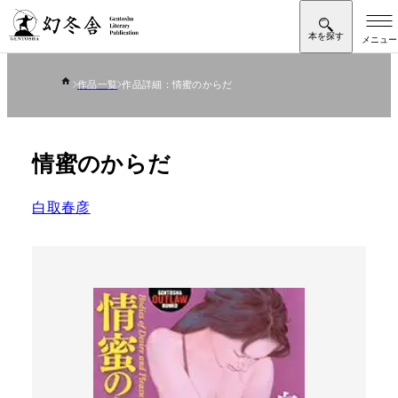
作品一覧
作品詳細：情蜜のからだ
情蜜のからだ
白取春彦