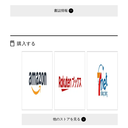
書誌情報
発行形態：
文庫
ページ数：
400ページ
購入する
ISBN：
9784344419650
Cコード：
0193
判型：
文庫判
他のストア