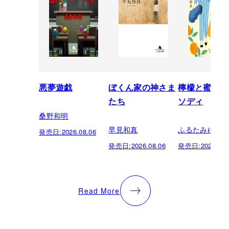
悪夢遊戯
ぼくん家の神さま
檸檬と蜜柑の
たち
ソディ
桑野和明
早見和真
ふるたみゆき
発売日:
2026.08.06
発売日:
2026.08.06
発売日:
2026.08.
Read More