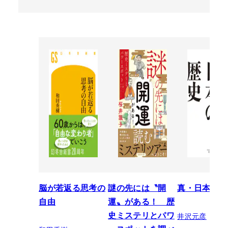
脳が若返る思考の
謎の先には〝開
真・日本の歴
自由
運〟がある！ 歴
井沢元彦
史ミステリとパワ