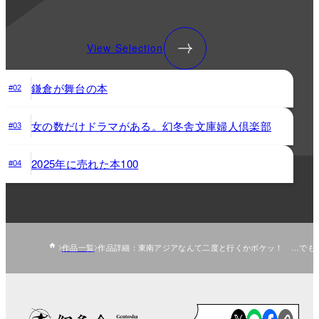
View Selection
鎌倉が舞台の本
#02
女の数だけドラマがある。幻冬舎文庫婦人倶楽部
#03
2025年に売れた本100
#04
作品一覧
作品詳細：東南アジアなんて二度と行くかボケッ！ …でも