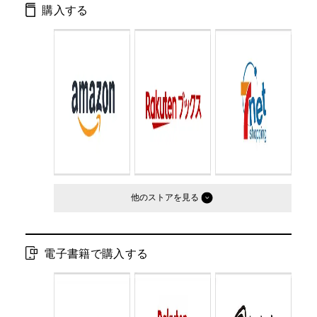
購入する
ページ数：
344ページ
ISBN：
9784344418882
Cコード：
0195
判型：
文庫判
他のストア
電子書籍で購入する