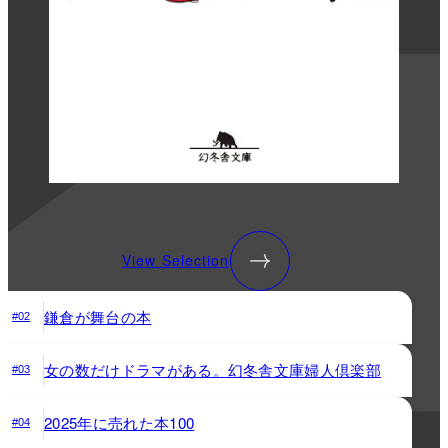
View Selection
鎌倉が舞台の本
#02
女の数だけドラマがある。幻冬舎文庫婦人倶楽部
#03
2025年に売れた本100
#04