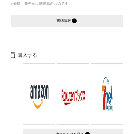
※価格、発売日は紙書籍のものです。
書誌情報
発行形態：
文庫
ページ数：
360ページ
購入する
ISBN：
9784344418820
Cコード：
0195
判型：
文庫判