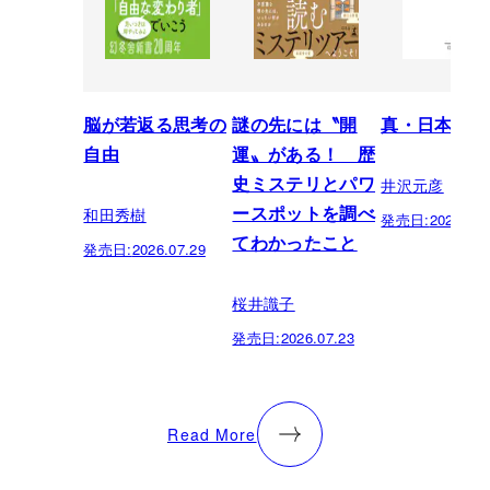
脳が若返る思考の
謎の先には〝開
真・日本の歴
自由
運〟がある！ 歴
井沢元彦
史ミステリとパワ
和田秀樹
ースポットを調べ
発売日:
2026.07.
てわかったこと
発売日:
2026.07.29
桜井識子
発売日:
2026.07.23
Read More