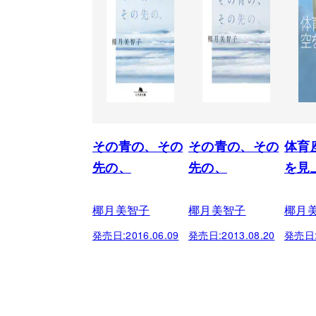
その青の、その
その青の、その
体育
先の、
先の、
を見
椰月美智子
椰月美智子
椰月
発売日:
2016.06.09
発売日:
2013.08.20
発売日