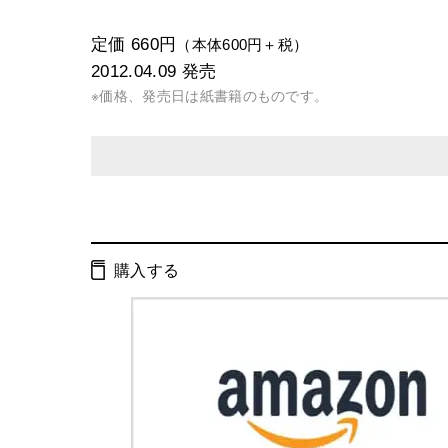
定価 660円
（本体600円＋税）
2012.04.09
発売
※価格、発売日は紙書籍のものです。
発行形態：
文庫
電子書籍
購入する
ページ数：
292ページ
ISBN：
9784344418554
Cコード：
0193
判型：
文庫判