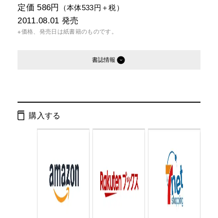
定価 586円
（本体533円＋税）
2011.08.01
発売
※価格、発売日は紙書籍のものです。
書誌情報
発行形態：
文庫
電子書籍
購入する
ページ数：
276ページ
ISBN：
9784344417113
Cコード：
0193
判型：
文庫判