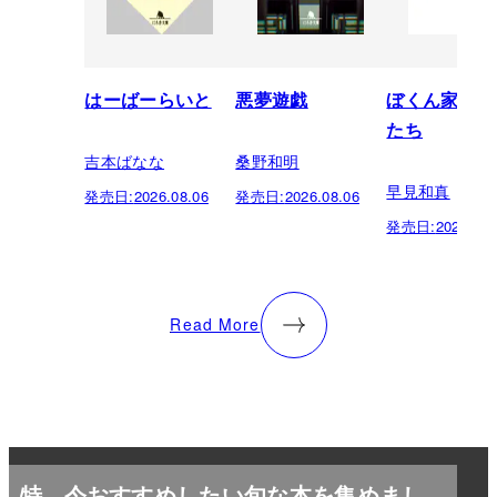
はーばーらいと
悪夢遊戯
ぼくん家の神
たち
吉本ばなな
桑野和明
早見和真
発売日:
2026.08.06
発売日:
2026.08.06
発売日:
2026.08.
Read More
特
今おすすめしたい旬な本を集めまし