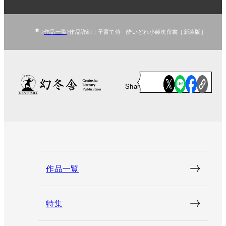
作品一覧
作品詳細：子育て侍 酔いどれ小籐次留書［新装版］
Share
作品一覧
特集