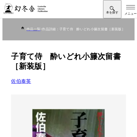
作品一覧
作品詳細：子育て侍 酔いどれ小籐次留書［新装版］
子育て侍 酔いどれ小籐次留書
［新装版］
佐伯泰英