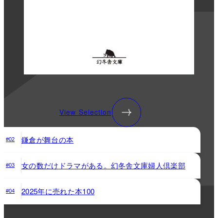
View Selection
鎌倉が舞台の本
#02
女の数だけドラマがある。幻冬舎文庫婦人倶楽部
#03
2025年に売れた本100
#04