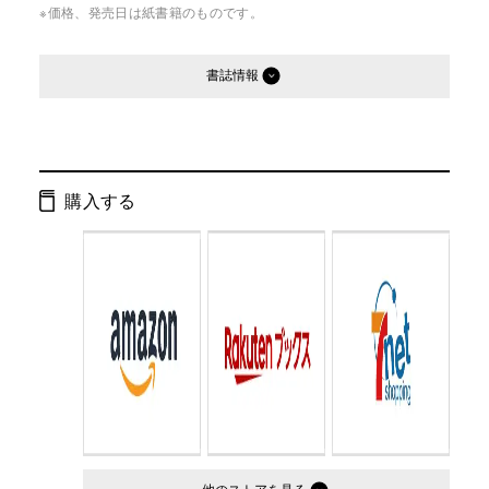
※価格、発売日は紙書籍のものです。
書誌情報
発行形態：
文庫
ページ数：
368ページ
購入する
ISBN：
9784344416048
Cコード：
0193
判型：
文庫判