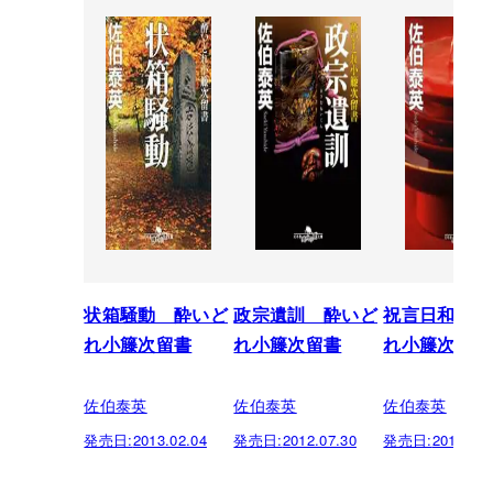
状箱騒動 酔いど
政宗遺訓 酔いど
祝言日和 酔
れ小籐次留書
れ小籐次留書
れ小籐次留書
佐伯泰英
佐伯泰英
佐伯泰英
発売日:
2013.02.04
発売日:
2012.07.30
発売日:
2012.02.