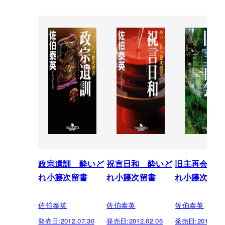
政宗遺訓 酔いど
祝言日和 酔いど
旧主再会 酔
れ小籐次留書
れ小籐次留書
れ小籐次留書
佐伯泰英
佐伯泰英
佐伯泰英
発売日:
2012.07.30
発売日:
2012.02.06
発売日:
2011.08.