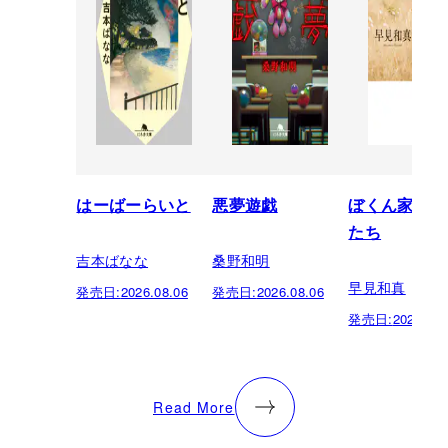
はーばーらいと
悪夢遊戯
ぼくん家の神
たち
吉本ばなな
桑野和明
早見和真
発売日:
2026.08.06
発売日:
2026.08.06
発売日:
2026.08.
Read More