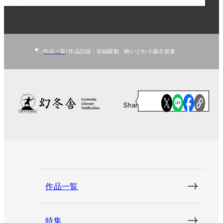
作品一覧
作品詳細：状箱騒動 酔いどれ小籐次留書
Share
作品一覧
特集