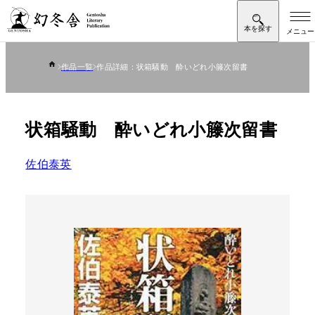
作品一覧
作品詳細：状箱騒動 酔いどれ小籐次留書
状箱騒動 酔いどれ小籐次留書
佐伯泰英