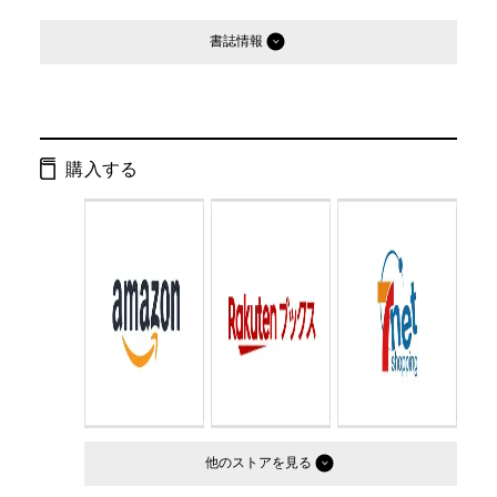
書誌情報
発行形態：
文庫
ページ数：
344ページ
購入する
ISBN：
9784344419872
Cコード：
0193
判型：
文庫判
他のストア