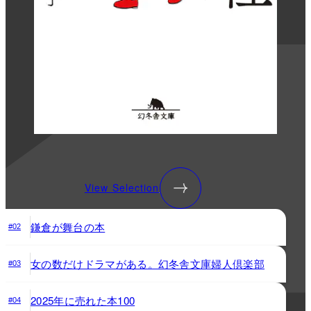
View Selection
鎌倉が舞台の本
#02
女の数だけドラマがある。幻冬舎文庫婦人倶楽部
#03
2025年に売れた本100
#04