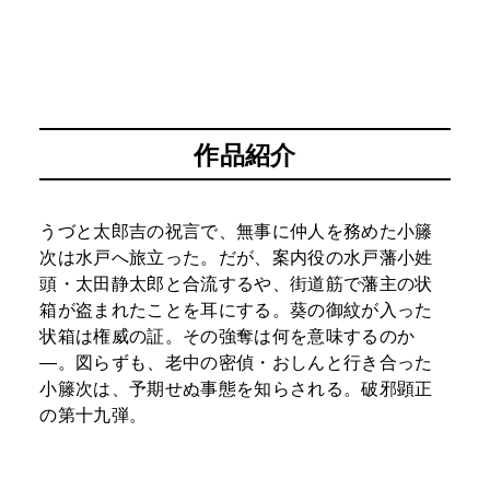
作品紹介
うづと太郎吉の祝言で、無事に仲人を務めた小籐
次は水戸へ旅立った。だが、案内役の水戸藩小姓
頭・太田静太郎と合流するや、街道筋で藩主の状
箱が盗まれたことを耳にする。葵の御紋が入った
状箱は権威の証。その強奪は何を意味するのか
―。図らずも、老中の密偵・おしんと行き合った
小籐次は、予期せぬ事態を知らされる。破邪顕正
の第十九弾。