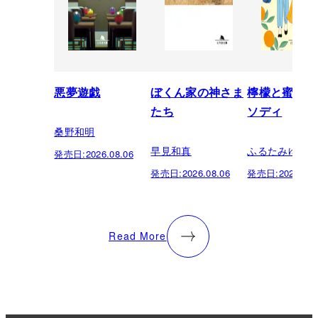
悪夢遊戯
ぼくん家の神さま
檸檬と蜜柑の
たち
ソディ
桑野和明
早見和真
ふるたみゆき
発売日:
2026.08.06
発売日:
2026.08.06
発売日:
2026.08.
Read More