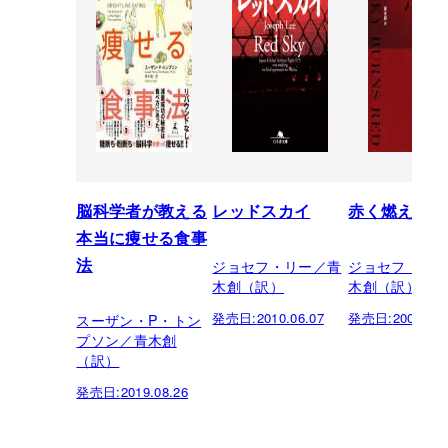
脳科学者が教える
レッドスカイ
赤く燃える空
本当に痩せる食事
ジョセフ・リー／青
ジョセフ・リ
法
木創（訳）
木創（訳）
発売日:
2010.06.07
発売日:
2007.01.
スーザン・P・トン
プソン／青木創
（訳）
発売日:
2019.08.26