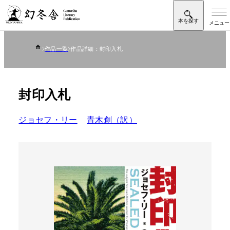
作品一覧
作品詳細：封印入札
封印入札
ジョセフ・リー
青木創（訳）