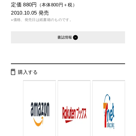
定価 880円
（本体800円＋税）
2010.10.05
発売
※価格、発売日は紙書籍のものです。
書誌情報
発行形態：
文庫
電子書籍
購入する
ページ数：
464ページ
ISBN：
9784344415614
Cコード：
0193
判型：
文庫判