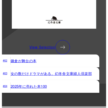
View Selection
鎌倉が舞台の本
#02
女の数だけドラマがある。幻冬舎文庫婦人倶楽部
#03
2025年に売れた本100
#04