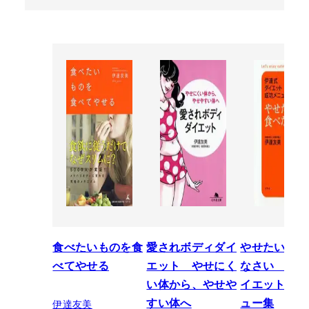
食べたいものを食
愛されボディダイ
やせたい人は
べてやせる
エット やせにく
なさい 伊達
い体から、やせや
イエット成功
伊達友美
すい体へ
ュー集