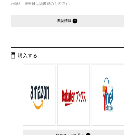
※価格、発売日は紙書籍のものです。
書誌情報
発行形態：
文庫
ページ数：
192ページ
購入する
ISBN：
9784344413177
Cコード：
0195
判型：
文庫判