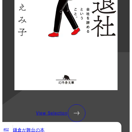
View Selection
鎌倉が舞台の本
#02