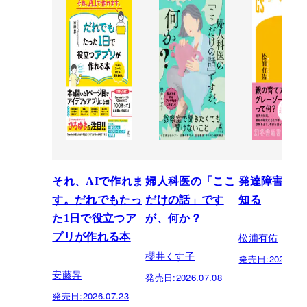
それ、AIで作れま
婦人科医の「ここ
発達障害を正
す。だれでもたっ
だけの話」です
知る
た1日で役立つア
が、何か？
松浦有佑
プリが作れる本
櫻井くす子
発売日:
2026.03.
安藤昇
発売日:
2026.07.08
発売日:
2026.07.23