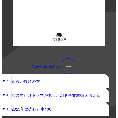
View Selection
鎌倉が舞台の本
#02
女の数だけドラマがある。幻冬舎文庫婦人倶楽部
#03
2025年に売れた本100
#04