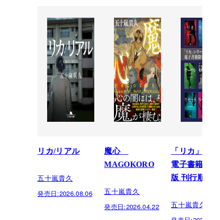
リカ/リアル
魔心
「リカ」シリ
MAGOKORO
電子書籍限定
五十嵐貴久
版 刊行順
五十嵐貴久
発売日:
2026.08.06
五十嵐貴久
発売日:
2026.04.22
発売日:
2024.08.