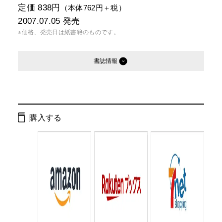
定価 838円
（本体762円＋税）
2007.07.05
発売
※価格、発売日は紙書籍のものです。
書誌情報
発行形態：
文庫
電子書籍
購入する
ページ数：
580ページ
ISBN：
9784344409804
Cコード：
0193
判型：
文庫判