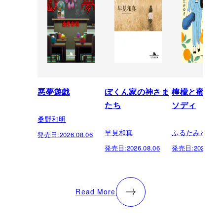
悪夢遊戯
ぼくん家の神さま
檸檬と蜜柑の
たち
ソディ
桑野和明
早見和真
ふるたみゆき
発売日:
2026.08.06
発売日:
2026.08.06
発売日:
2026.08.
Read More