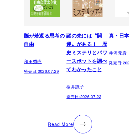
脳が若返る思考の
謎の先には〝開
真・日本の歴
自由
運〟がある！ 歴
井沢元彦
史ミステリとパワ
和田秀樹
ースポットを調べ
発売日:
2026.07.
てわかったこと
発売日:
2026.07.29
桜井識子
発売日:
2026.07.23
Read More