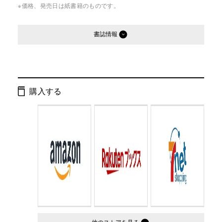
※価格、発売日は紙書籍のものです。
書誌情報
発行形態：
文庫
ページ数：
288ページ
購入する
ISBN：
9784344405417
Cコード：
0176
判型：
文庫判