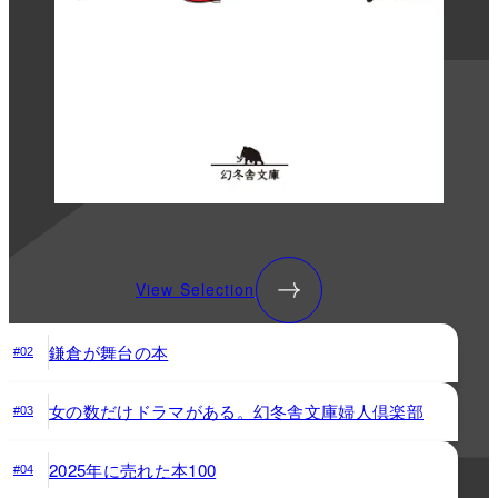
View Selection
鎌倉が舞台の本
#02
女の数だけドラマがある。幻冬舎文庫婦人倶楽部
#03
2025年に売れた本100
#04