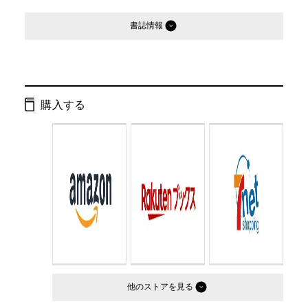
書誌情報
発行形態：
文庫
ページ数：
341ページ
購入する
ISBN：
9784344404960
Cコード：
0193
判型：
文庫判
他のストア