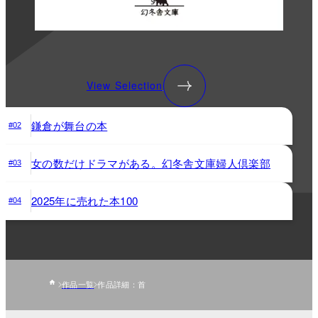
View Selection
鎌倉が舞台の本
#02
女の数だけドラマがある。幻冬舎文庫婦人倶楽部
#03
2025年に売れた本100
#04
作品一覧
作品詳細：首