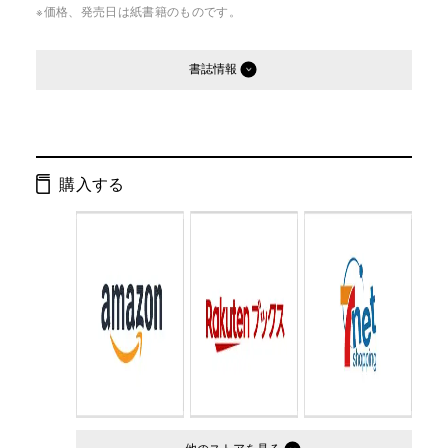
※価格、発売日は紙書籍のものです。
書誌情報
発行形態：
文庫
ページ数：
264ページ
購入する
ISBN：
9784344404588
Cコード：
0195
判型：
文庫判