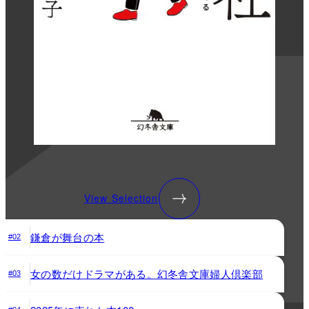
View Selection
鎌倉が舞台の本
#02
女の数だけドラマがある。幻冬舎文庫婦人倶楽部
#03