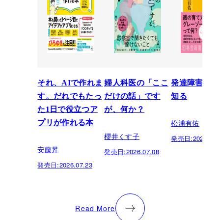
それ、AIで作れま
婦人科医の「ここ
発達障害を正
す。だれでもたっ
だけの話」です
知る
た1日で役立つア
が、何か？
松浦有佑
プリが作れる本
櫻井くす子
発売日:
2026.03.
安藤昇
発売日:
2026.07.08
発売日:
2026.07.23
Read More