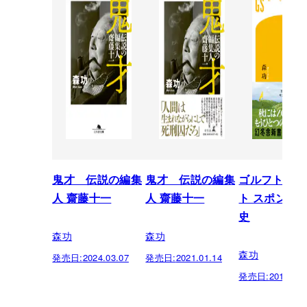
鬼才 伝説の編集
鬼才 伝説の編集
ゴルフトーナ
人 齋藤十一
人 齋藤十一
ト スポンサ
史
森功
森功
森功
発売日:
2024.03.07
発売日:
2021.01.14
発売日:
2019.07.