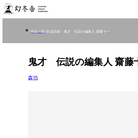
作品一覧
作品詳細：鬼才 伝説の編集人 齋藤十一
鬼才 伝説の編集人 齋藤
森功