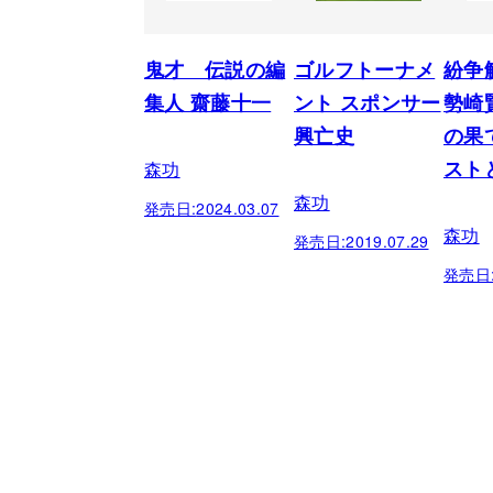
鬼才 伝説の編
ゴルフトーナメ
紛争
集人 齋藤十一
ント スポンサー
勢崎
興亡史
の果
森功
スト
森功
発売日:
2024.03.07
森功
発売日:
2019.07.29
発売日