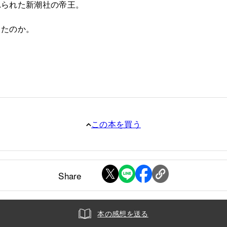
れられた新潮社の帝王。
したのか。
この本を買う
Share
本の感想を送る