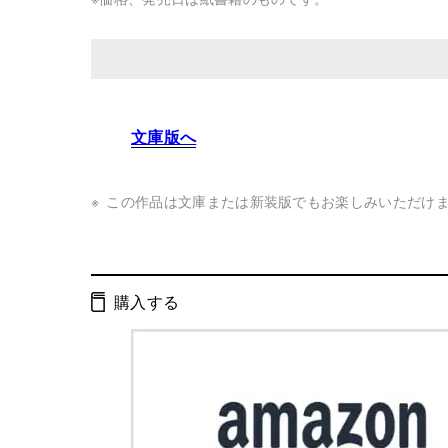
発行形態：
単行本
文庫版へ
ISBN：
9784344037281
Cコード：
0095
この作品は文庫または新装版でもお楽しみいただけ
購入する