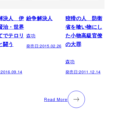
解決人 伊
紛争解決人
狡猾の人 防衛
賢治・世界
省を喰い物にし
森功
てでテロリ
た小物高級官僚
と闘う
の大罪
発売日:
2015.02.26
森功
:
2016.09.14
発売日:
2011.12.14
Read More