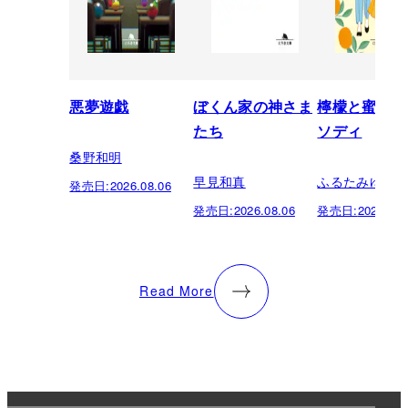
悪夢遊戯
ぼくん家の神さま
檸檬と蜜柑の
たち
ソディ
桑野和明
早見和真
ふるたみゆき
発売日:
2026.08.06
発売日:
2026.08.06
発売日:
2026.08.
Read More