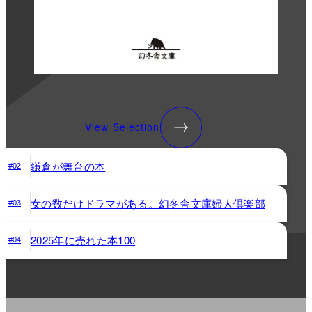
View Selection
鎌倉が舞台の本
#02
女の数だけドラマがある。幻冬舎文庫婦人倶楽部
#03
2025年に売れた本100
#04