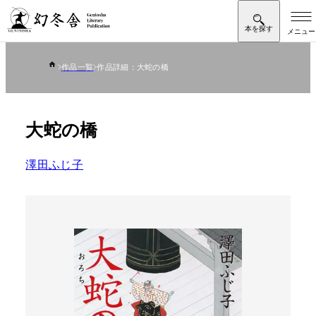
作品一覧
作品詳細：大蛇の橋
大蛇の橋
澤田ふじ子