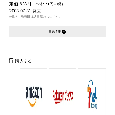
定価 628円
（本体571円＋税）
2003.07.31
発売
※価格、発売日は紙書籍のものです。
書誌情報
発行形態：
文庫
電子書籍
購入する
ページ数：
363ページ
ISBN：
9784344404076
Cコード：
0193
判型：
文庫判