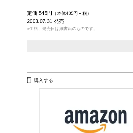
定価 545円
（本体495円＋税）
2003.07.31
発売
※価格、発売日は紙書籍のものです。
発行形態：
文庫
電子書籍
購入する
ページ数：
247ページ
ISBN：
9784344404007
Cコード：
0195
判型：
文庫判