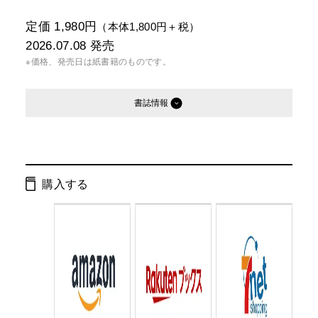
定価 1,980円
（本体1,800円＋税）
2026.07.08
発売
※価格、発売日は紙書籍のものです。
書誌情報
発行形態：
単行本
電子書籍
購入する
ページ数：
256ページ
ISBN：
9784344045934
Cコード：
0095
判型：
四六判