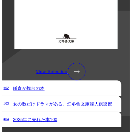
View Selection
鎌倉が舞台の本
#02
女の数だけドラマがある。幻冬舎文庫婦人倶楽部
#03
2025年に売れた本100
#04