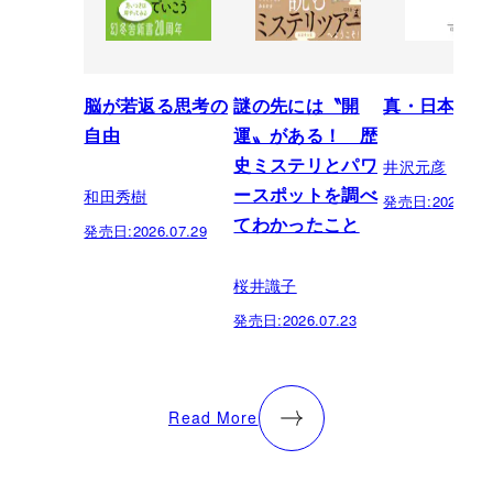
脳が若返る思考の
謎の先には〝開
真・日本の歴
自由
運〟がある！ 歴
井沢元彦
史ミステリとパワ
和田秀樹
ースポットを調べ
発売日:
2026.07.
てわかったこと
発売日:
2026.07.29
桜井識子
発売日:
2026.07.23
Read More