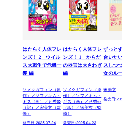
はたらく人体フレ
はたらく人体フレ
ずっとずっと
ンズ！ 2 ウイル
ンズ！ 1 からだ
合いたい セ
ス大戦争で危機一
の器官は大さわぎ
スしつづける
髪 編
編
女のルール
ソメクガフィン（原
ソメクガフィン（原
宋美玄
作）／ソフ／キム・
作）／ソフ／キム・
発売日:
2011.12.
ギス（画）／尹秀姫
ギス（画）／尹秀姫
（訳）／宋美玄（監
（訳）／宋美玄（監
修）
修）
発売日:
2025.07.24
発売日:
2025.04.23