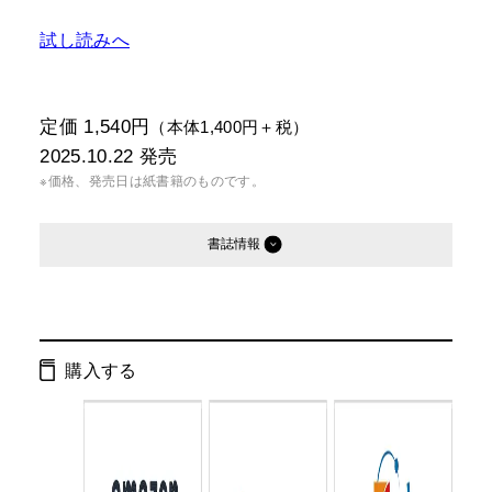
試し読みへ
定価 1,540円
（本体1,400円＋税）
2025.10.22
発売
※価格、発売日は紙書籍のものです。
書誌情報
発行形態：
単行本
電子書籍
購入する
ページ数：
160ページ
ISBN：
9784344045132
Cコード：
8340