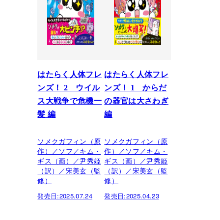
はたらく人体フレ
はたらく人体フレ
ンズ！ 2 ウイル
ンズ！ 1 からだ
ス大戦争で危機一
の器官は大さわぎ
髪 編
編
ソメクガフィン（原
ソメクガフィン（原
作）／ソフ／キム・
作）／ソフ／キム・
ギス（画）／尹秀姫
ギス（画）／尹秀姫
（訳）／宋美玄（監
（訳）／宋美玄（監
修）
修）
発売日:
2025.07.24
発売日:
2025.04.23