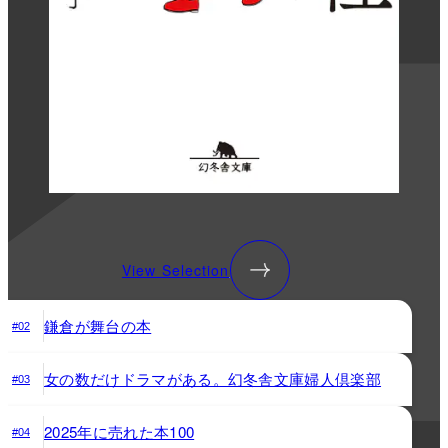
View Selection
鎌倉が舞台の本
#02
女の数だけドラマがある。幻冬舎文庫婦人倶楽部
#03
2025年に売れた本100
#04