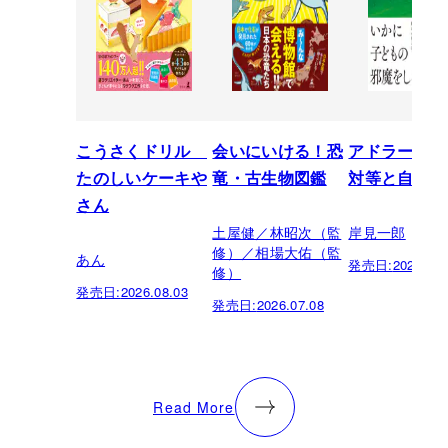
こうさくドリル
会いにいける！恐
アドラーの教
たのしいケーキや
竜・古生物図鑑
対等と自立
さん
土屋健／林昭次（監
岸見一郎
修）／相場大佑（監
あん
発売日:
2026.05.
修）
発売日:
2026.08.03
発売日:
2026.07.08
Read More