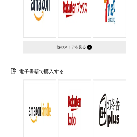
判型：
B5判変型
他のストア
電子書籍で購入する