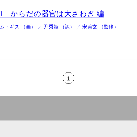
1 からだの器官は大さわぎ 編
ム・ギス （画） ／ 尹秀姫 （訳） ／ 宋美玄 （監修）
1