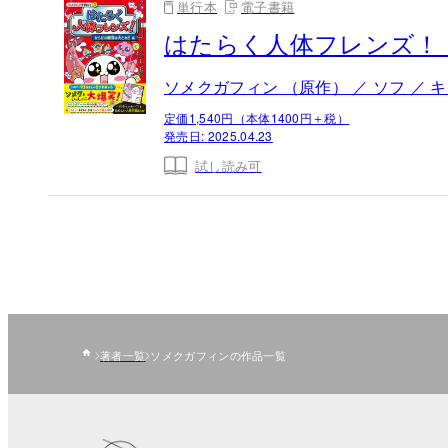
単行本
電子書籍
はたらく人体フレンズ！ 
ソメクガフィン （原作） ／ ソフ ／ キ
定価1,540円（本体1400円＋税）
発売日:
2025.04.23
試し読み可
著者一覧
ソメクガフィンの作品一覧