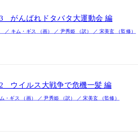
3 がんばれドタバタ大運動会 編
 ／ キム・ギス （画） ／ 尹秀姫 （訳） ／ 宋美玄 （監修）
2 ウイルス大戦争で危機一髪 編
ム・ギス （画） ／ 尹秀姫 （訳） ／ 宋美玄 （監修）