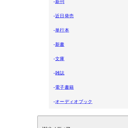
新刊
近日発売
単行本
新書
文庫
雑誌
電子書籍
オーディオブック