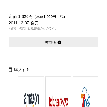
定価 1,320円
（本体1,200円＋税）
2011.12.07
発売
※価格、発売日は紙書籍のものです。
書誌情報
発行形態：
単行本
電子書籍
購入する
ページ数：
128ページ
ISBN：
9784344021044
Cコード：
0095
判型：
四六判