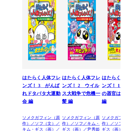
はたらく人体フレ
はたらく人体フレ
はたらく人体
ンズ！ 3 がんば
ンズ！ 2 ウイル
ンズ！ 1 か
れドタバタ大運動
ス大戦争で危機一
の器官は大さ
会 編
髪 編
編
ソメクガフィン（原
ソメクガフィン（原
ソメクガフィ
作）／ソフ（文）／
作）／ソフ／キム・
作）／ソフ／
キム・ギス（画）／
ギス（画）／尹秀姫
ギス（画）／