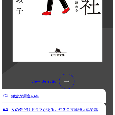
View Selection
鎌倉が舞台の本
#02
女の数だけドラマがある。幻冬舎文庫婦人倶楽部
#03