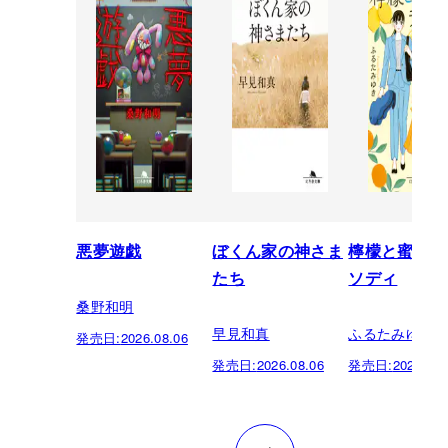
悪夢遊戯
ぼくん家の神さま
檸檬と蜜柑の
たち
ソディ
桑野和明
早見和真
ふるたみゆき
発売日:
2026.08.06
発売日:
2026.08.06
発売日:
2026.08.