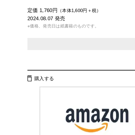
定価 1,760円
（本体1,600円＋税）
2024.08.07
発売
※価格、発売日は紙書籍のものです。
発行形態：
単行本
電子書籍
オーディオブック
購入する
ページ数：
304ページ
ISBN：
9784344043299
Cコード：
0095
判型：
四六判