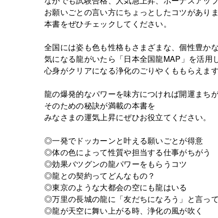
なかでも試験合格、人気急上昇、ボーナスアッ
お願いごとの言い方にちょっとしたコツがあり
本書をぜひチェックしてください。
全国には姿も色も性格もさまざまな、個性豊か
気になる龍がいたら「日本全国龍MAP」を活用
心身がクリアになる浄化のごりやくももらえま
龍の爆発的なパワーを味方につければ開運まち
そのための秘訣が満載の本書を
みなさまの運気上昇にぜひお役立てください。
◎一発でドッカーンと叶える願いごとが得意
◎体の色によって性質や担当する仕事がちがう
◎効果バツグンの龍パワーをもらうコツ
◎龍との契約ってどんなもの？
◎東京のような大都会の空にも龍はいる
◎万里の長城の龍に「友だちになろう」と言っ
◎龍が天空に舞い上がる時、浄化の風が吹く