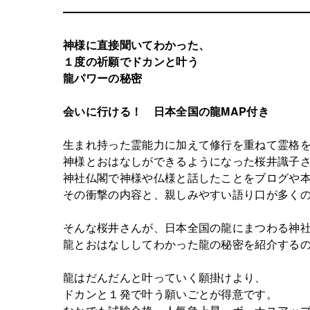
神様に直接聞いてわかった、
１度の祈願でドカンと叶う
龍パワーの秘密
会いに行ける！ 日本全国の龍MAP付き
生まれ持った霊能力に加えて修行を重ねて霊格
神様とおはなしができるようになった桜井識子
神社仏閣で神様や仏様と話したことをブログや
その衝撃の内容と、親しみやすい語り口が多く
そんな桜井さんが、日本全国の龍にまつわる神
龍とおはなししてわかった龍の秘密を紹介する
龍はだんだんと叶っていく願掛けより、
ドカンと１発で叶う願いごとが得意です。