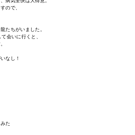
プ、病気全快は大得意。
ますので、
な龍たちがいました。
して会いに行くと、
す。
がいなし！
てみた