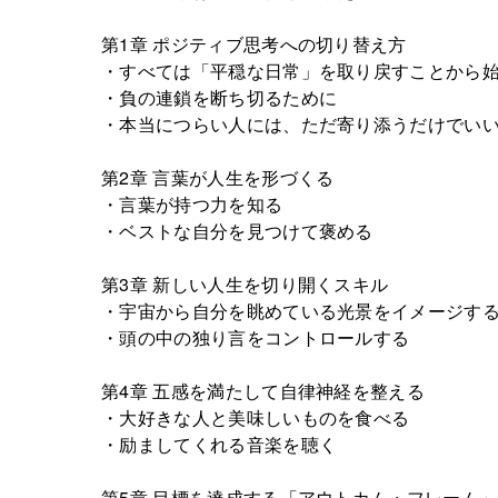
第1章 ポジティブ思考への切り替え方
・すべては「平穏な日常」を取り戻すことから
・負の連鎖を断ち切るために
・本当につらい人には、ただ寄り添うだけでい
第2章 言葉が人生を形づくる
・言葉が持つ力を知る
・ベストな自分を見つけて褒める
第3章 新しい人生を切り開くスキル
・宇宙から自分を眺めている光景をイメージす
・頭の中の独り言をコントロールする
第4章 五感を満たして自律神経を整える
・大好きな人と美味しいものを食べる
・励ましてくれる音楽を聴く
第5章 目標を達成する「アウトカム・フレーム」