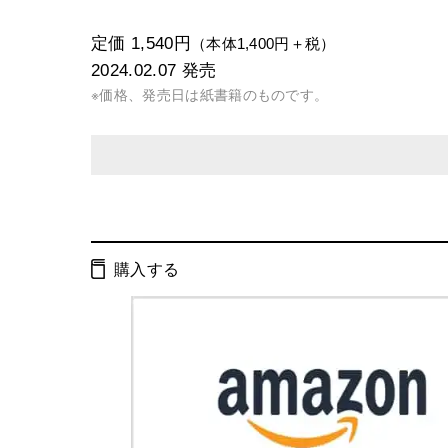
定価 1,540円
（本体1,400円＋税）
2024.02.07
発売
※価格、発売日は紙書籍のものです。
発行形態：
単行本
電子書籍
購入する
ページ数：
200ページ
ISBN：
9784344042360
Cコード：
0036
判型：
その他