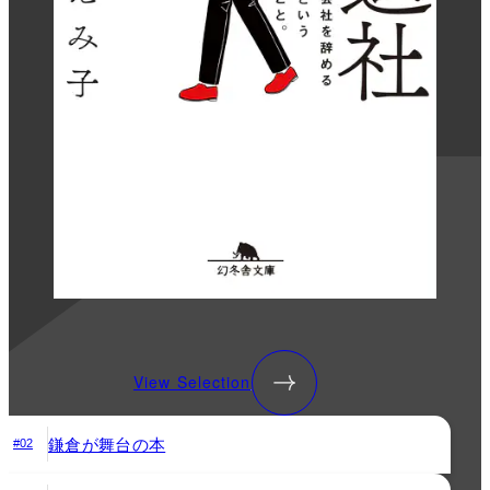
View Selection
鎌倉が舞台の本
#02