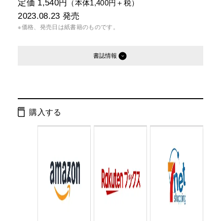
定価 1,540円
（本体1,400円＋税）
2023.08.23
発売
※価格、発売日は紙書籍のものです。
書誌情報
発行形態：
オーディオブック
単行本
電子書籍
購入する
ISBN：
9784344041547
Cコード：
0033
判型：
四六判