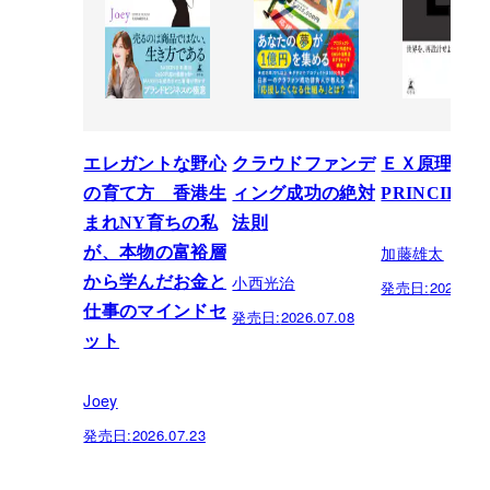
エレガントな野心
クラウドファンデ
ＥＸ原理―T
の育て方 香港生
ィング成功の絶対
PRINCIPLE
まれNY育ちの私
法則
加藤雄太
が、本物の富裕層
小西光治
から学んだお金と
発売日:
2026.06.
仕事のマインドセ
発売日:
2026.07.08
ット
Joey
発売日:
2026.07.23