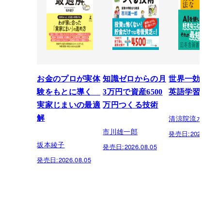
お金のプロが実体
知識ゼロからの月
世界一効率的
験をもとに導く
3万円で資産6500
英語学習法
実家じまいの最適
万円つくる技術
清涼院流水
解
市川雄一郎
発売日:
2026.07.
坂本綾子
発売日:
2026.08.05
発売日:
2026.08.05