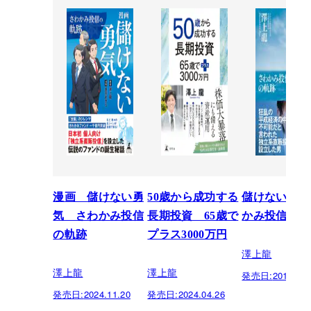
漫画 儲けない勇
50歳から成功する
儲けない勇気
気 さわかみ投信
長期投資 65歳で
かみ投信の軌
の軌跡
プラス3000万円
澤上龍
澤上龍
澤上龍
発売日:
2019.04.
発売日:
2024.11.20
発売日:
2024.04.26