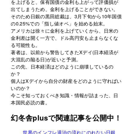
を上げると、保有国債の金利も上がって評価損が
出てしまうため、金利を上げることができない。
そのため日銀の黒田総裁は、3月下旬から10年国債
の0.25%での「指し値オペ」を始める始末。
アメリカは徐々に金利を上げていくから、日米の
金利差は開く一方で、ドル高円安も止まらなくな
る可能性も。
著者は、以前から警告してきたXデイ(日本経済が
大混乱の陥る日)が近いと予測。
この先、日本経済はどのように崩壊しているの
か？
個人はXデイから自分の財産をどのように守ればい
いのか？
今こそ知っておくべき知識・情報が詰まった、日
本国民必読の書。
幻冬舎plusで関連記事を公開中！
世界のインフレ退治の流れにのれない日銀