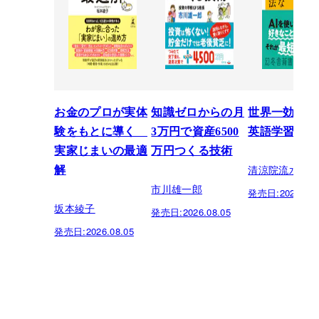
お金のプロが実体
知識ゼロからの月
世界一効率的
験をもとに導く
3万円で資産6500
英語学習法
実家じまいの最適
万円つくる技術
清涼院流水
解
市川雄一郎
発売日:
2026.07.
坂本綾子
発売日:
2026.08.05
発売日:
2026.08.05