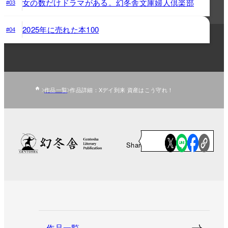
女の数だけドラマがある。幻冬舎文庫婦人倶楽部
#03
2025年に売れた本100
#04
作品一覧
作品詳細：Xデイ到来 資産はこう守れ！
Share
作品一覧