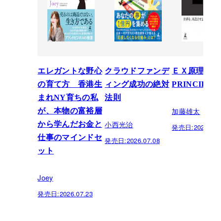
エレガントな野心
クラウドファンデ
ＥＸ原理―T
の育て方 香港生
ィング成功の絶対
PRINCIPLE
まれNY育ちの私
法則
加藤雄太
が、本物の富裕層
小西光治
から学んだお金と
発売日:
2026.06.
仕事のマインドセ
発売日:
2026.07.08
ット
Joey
発売日:
2026.07.23