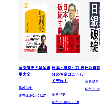
藤巻健史の資産運
日本・破綻寸前 自
日銀破綻
用大全
分のお金はこうし
藤巻健史
て守れ！
藤巻健史
発売日:
2018.11.
藤巻健史
発売日:
2021.01.27
発売日:
2020.03.18