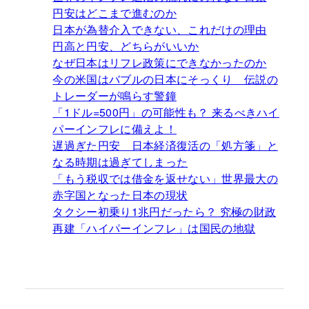
円安はどこまで進むのか
日本が為替介入できない、これだけの理由
円高と円安、どちらがいいか
なぜ日本はリフレ政策にできなかったのか
今の米国はバブルの日本にそっくり 伝説の
トレーダーが鳴らす警鐘
「1ドル=500円」の可能性も？ 来るべきハイ
パーインフレに備えよ！
遅過ぎた円安 日本経済復活の「処方箋」と
なる時期は過ぎてしまった
「もう税収では借金を返せない」世界最大の
赤字国となった日本の現状
タクシー初乗り1兆円だったら？ 究極の財政
再建「ハイパーインフレ」は国民の地獄