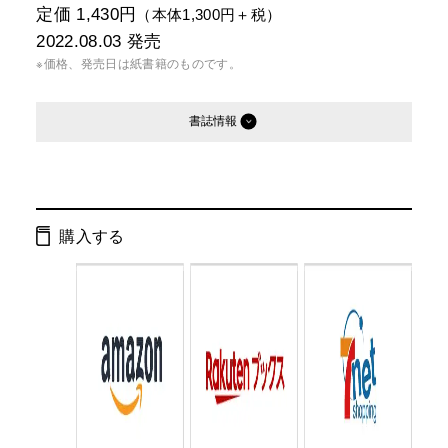
定価 1,430円
（本体1,300円＋税）
2022.08.03
発売
※価格、発売日は紙書籍のものです。
書誌情報
発行形態：
単行本
電子書籍
購入する
ページ数：
272ページ
ISBN：
9784344039841
Cコード：
0095
判型：
B6判変型