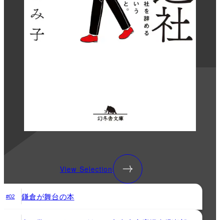
View Selection
鎌倉が舞台の本
#02