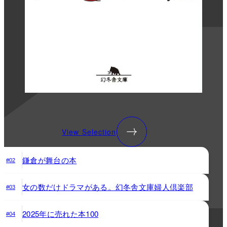
View Selection
鎌倉が舞台の本
#02
女の数だけドラマがある。幻冬舎文庫婦人倶楽部
#03
2025年に売れた本100
#04