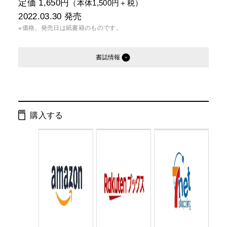
定価 1,650円
（本体1,500円＋税）
2022.03.30
発売
※価格、発売日は紙書籍のものです。
書誌情報
発行形態：
単行本
電子書籍
購入する
ISBN：
9784344039407
Cコード：
0095
判型：
四六判