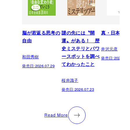
脳が若返る思考の
謎の先には〝開
真・日本の歴
自由
運〟がある！ 歴
井沢元彦
史ミステリとパワ
和田秀樹
ースポットを調べ
発売日:
2026.07.
てわかったこと
発売日:
2026.07.29
桜井識子
発売日:
2026.07.23
Read More