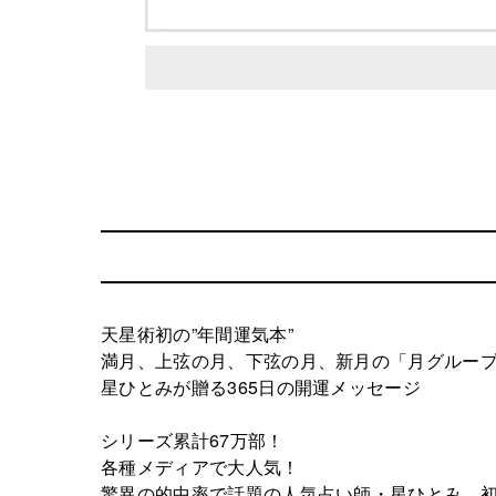
天星術初の”年間運気本”
満月、上弦の月、下弦の月、新月の「月グルー
星ひとみが贈る365日の開運メッセージ
シリーズ累計67万部！
各種メディアで大人気！
驚異の的中率で話題の人気占い師・星ひとみ、初