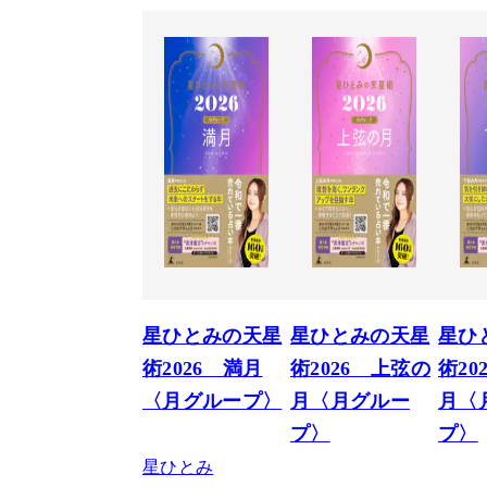
星ひとみの天星
星ひとみの天星
星ひ
術2026 満月
術2026 上弦の
術20
〈月グループ〉
月〈月グルー
月〈
プ〉
プ〉
星ひとみ