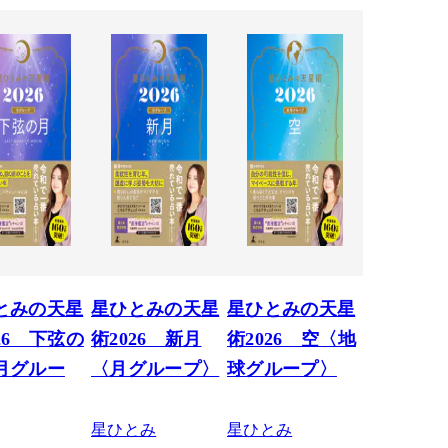
とみの天星
星ひとみの天星
星ひとみの天星
26 下弦の
術2026 新月
術2026 空〈地
月グルー
〈月グループ〉
球グループ〉
星ひとみ
星ひとみ