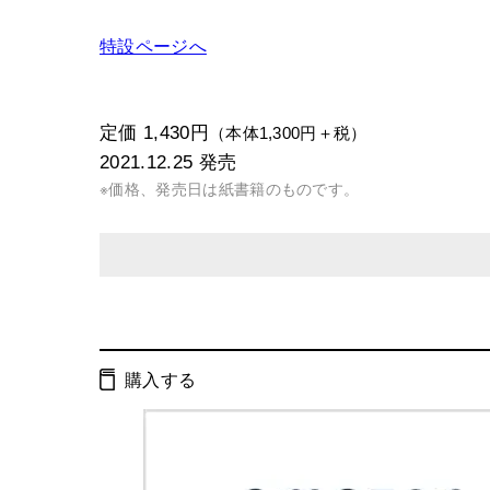
特設ページへ
定価 1,430円
（本体1,300円＋税）
2021.12.25
発売
※価格、発売日は紙書籍のものです。
発行形態：
単行本
電子書籍
購入する
ISBN：
9784344038691
Cコード：
0095
判型：
A5判