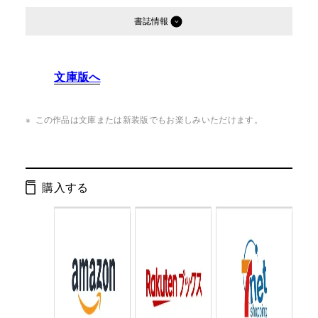
書誌情報
発行形態：
単行本
文庫版へ
ISBN：
9784344034396
Cコード：
0093
この作品は文庫または新装版でもお楽しみいただけます。
購入する