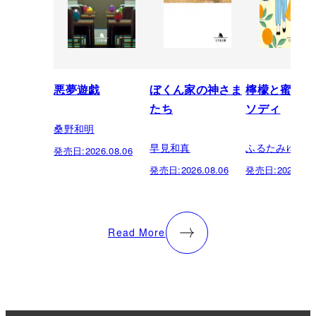
悪夢遊戯
ぼくん家の神さま
檸檬と蜜柑の
たち
ソディ
桑野和明
早見和真
ふるたみゆき
発売日:
2026.08.06
発売日:
2026.08.06
発売日:
2026.08.
Read More