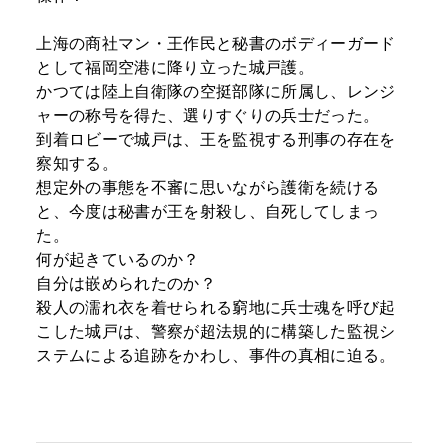
上海の商社マン・王作民と秘書のボディーガード
として福岡空港に降り立った城戸護。
かつては陸上自衛隊の空挺部隊に所属し、レンジ
ャーの称号を得た、選りすぐりの兵士だった。
到着ロビーで城戸は、王を監視する刑事の存在を
察知する。
想定外の事態を不審に思いながら護衛を続ける
と、今度は秘書が王を射殺し、自死してしまっ
た。
何が起きているのか？
自分は嵌められたのか？
殺人の濡れ衣を着せられる窮地に兵士魂を呼び起
こした城戸は、警察が超法規的に構築した監視シ
ステムによる追跡をかわし、事件の真相に迫る。