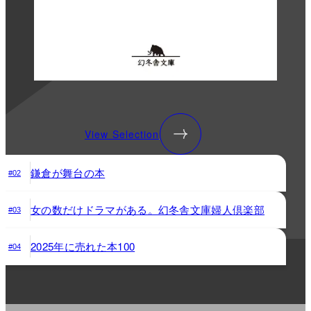
View Selection
鎌倉が舞台の本
#02
女の数だけドラマがある。幻冬舎文庫婦人倶楽部
#03
2025年に売れた本100
#04