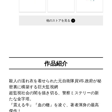
他のストア
作品紹介
殺人の濡れ衣を着せられた元自衛隊員VS.政府が秘
密裏に構築する巨大監視網
超監視社会の闇を描き切る、警察ミステリーの新
たな金字塔。
『震える牛』『血の轍』を凌ぐ、著者渾身の最高
傑作！