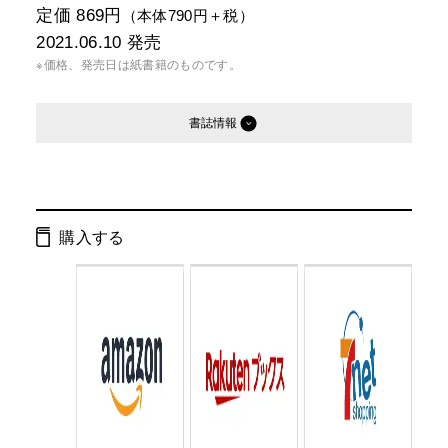
定価 869円
（本体790円＋税）
2021.06.10
発売
※価格、発売日は紙書籍のものです。
書誌情報
発行形態：
文庫
電子書籍
オーディオブック
購入する
ページ数：
512ページ
ISBN：
9784344430877
Cコード：
0193
判型：
文庫判