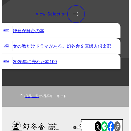
View Selection
鎌倉が舞台の本
#02
女の数だけドラマがある。幻冬舎文庫婦人倶楽部
#03
2025年に売れた本100
#04
作品一覧
作品詳細：キッド
Share