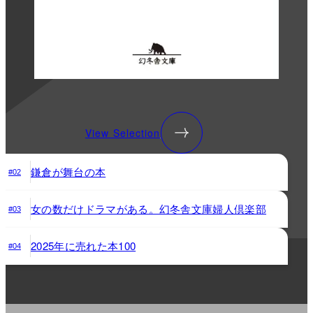
View Selection
鎌倉が舞台の本
#02
女の数だけドラマがある。幻冬舎文庫婦人倶楽部
#03
2025年に売れた本100
#04