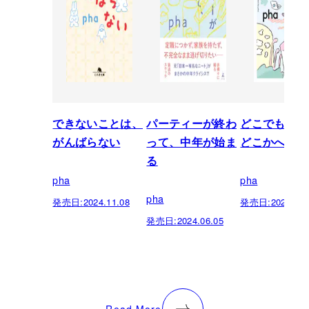
できないことは、
パーティーが終わ
どこでもいい
がんばらない
って、中年が始ま
どこかへ行き
る
pha
pha
pha
発売日:
2024.11.08
発売日:
2020.02.
発売日:
2024.06.05
Read More