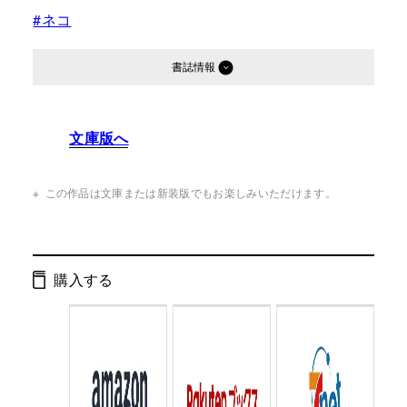
#ネコ
書誌情報
発行形態：
単行本
文庫版へ
ページ数：
232ページ
ISBN：
9784344031326
この作品は文庫または新装版でもお楽しみいただけます。
Cコード：
0095
判型：
四六判
購入する