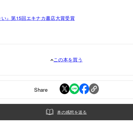
たい』第15回エキナカ書店大賞受賞
この本を買う
Share
本の感想を送る