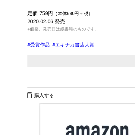
定価 759円
（本体690円＋税）
2020.02.06
発売
※価格、発売日は紙書籍のものです。
#受賞作品
#エキナカ書店大賞
発行形態：
文庫
電子書籍
購入する
ISBN：
9784344429512
Cコード：
0195
判型：
文庫判