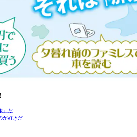
！
旅」だ
のが好きだ