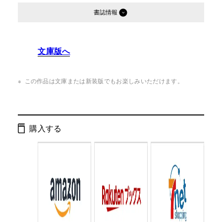
書誌情報
発行形態：
単行本
文庫版へ
ページ数：
240ページ
ISBN：
9784344030985
この作品は文庫または新装版でもお楽しみいただけます。
Cコード：
0095
判型：
四六判変型
購入する