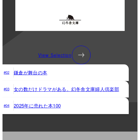
View Selection
鎌倉が舞台の本
#02
女の数だけドラマがある。幻冬舎文庫婦人倶楽部
#03
2025年に売れた本100
#04