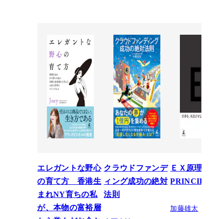
エレガントな野心
クラウドファンデ
ＥＸ原理―T
の育て方 香港生
ィング成功の絶対
PRINCIPLE
まれNY育ちの私
法則
加藤雄太
が、本物の富裕層