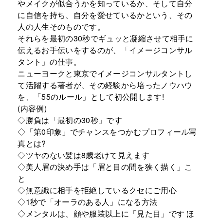
やメイクが似合うかを知っているか、そして自分
に自信を持ち、自分を愛せているかという、その
人の人生そのものです。
それらを最初の30秒でギュッと凝縮させて相手に
伝えるお手伝いをするのが、「イメージコンサル
タント」の仕事。
ニューヨークと東京でイメージコンサルタントし
て活躍する著者が、その経験から培ったノウハウ
を、「55のルール」として初公開します!
(内容例)
◇勝負は「最初の30秒」です
◇「第0印象」でチャンスをつかむプロフィール写
真とは?
◇ツヤのない髪は8歳老けて見えます
◇美人眉の決め手は「眉と目の間を狭く描く」こ
と
◇無意識に相手を拒絶しているクセにご用心
◇1秒で「オーラのある人」になる方法
◇メンタルは、顔や服装以上に「見た目」です ほ