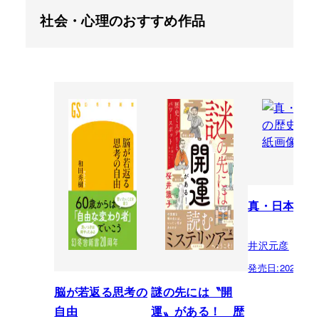
社会・心理のおすすめ作品
真・日本の歴
井沢元彦
発売日:
2026.07.
脳が若返る思考の
謎の先には〝開
自由
運〟がある！ 歴