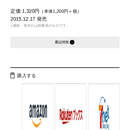
定価 1,320円
（本体1,200円＋税）
2015.12.17
発売
※価格、発売日は紙書籍のものです。
書誌情報
発行形態：
単行本
電子書籍
購入する
ページ数：
184ページ
ISBN：
9784344028715
Cコード：
0095
判型：
四六判