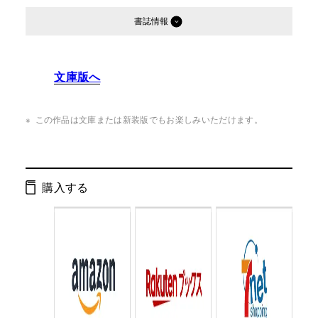
書誌情報
発行形態：
単行本
文庫版へ
ページ数：
232ページ
ISBN：
9784344026612
この作品は文庫または新装版でもお楽しみいただけます。
Cコード：
0093
判型：
四六判
購入する