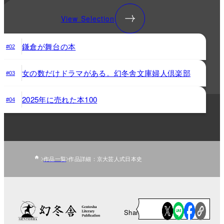
View Selection
鎌倉が舞台の本
#02
女の数だけドラマがある。幻冬舎文庫婦人倶楽部
#03
2025年に売れた本100
#04
作品一覧
作品詳細：京大芸人式日本史
Share