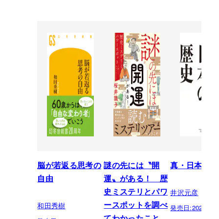
脳が若返る思考の
謎の先には〝開
真・日本の歴
自由
運〟がある！ 歴
井沢元彦
史ミステリとパワ
和田秀樹
ースポットを調べ
発売日:
2026.07.
てわかったこと