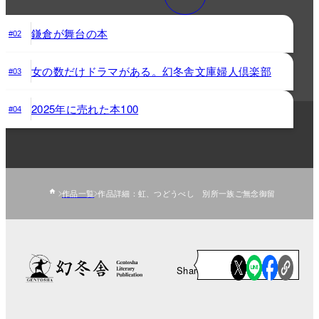
鎌倉が舞台の本
#02
女の数だけドラマがある。幻冬舎文庫婦人倶楽部
#03
2025年に売れた本100
#04
作品一覧
作品詳細：虹、つどうべし 別所一族ご無念御留
Share