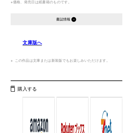
※価格、発売日は紙書籍のものです。
書誌情報
発行形態：
単行本
文庫版へ
ページ数：
280ページ
ISBN：
9784344024885
この作品は文庫または新装版でもお楽しみいただけます。
Cコード：
0093
判型：
四六判
購入する