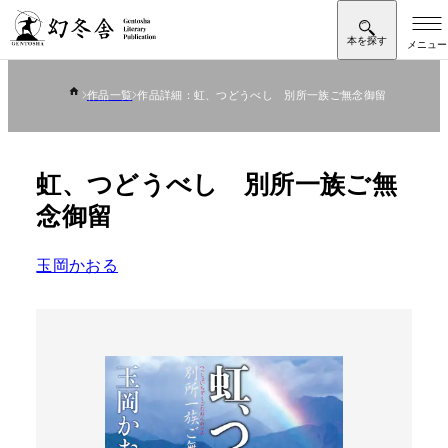
作品一覧
作品詳細：虹、つどうべし 別所一族ご無念御留
虹、つどうべし 別所一族ご無
念御留
玉岡かおる