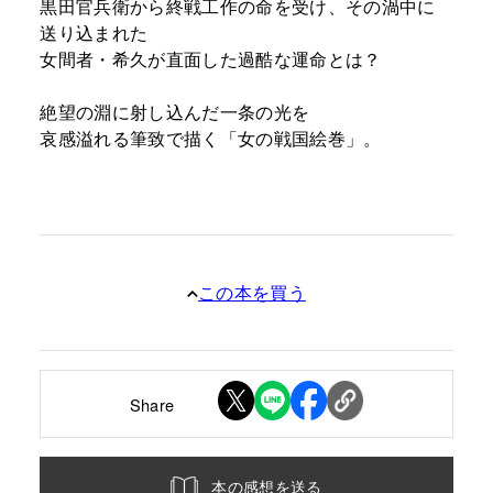
黒田官兵衛から終戦工作の命を受け、その渦中に
送り込まれた
女間者・希久が直面した過酷な運命とは？
絶望の淵に射し込んだ一条の光を
哀感溢れる筆致で描く「女の戦国絵巻」。
この本を買う
Share
本の感想を送る