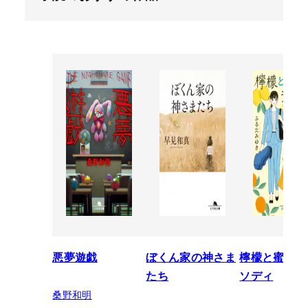
悪夢遊戯
ぼくん家の神さま
檸檬と蜜柑の
たち
ソディ
桑野和明