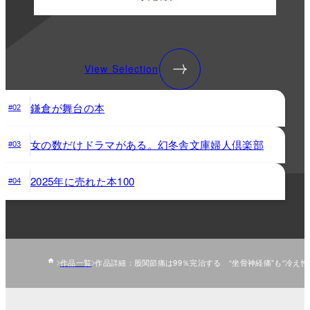
View Selection
鎌倉が舞台の本
#02
女の数だけドラマがある。幻冬舎文庫婦人倶楽部
#03
2025年に売れた本100
#04
作品一覧
作品詳細：股関節痛は99％完治する “坐骨神経痛”も“冷え