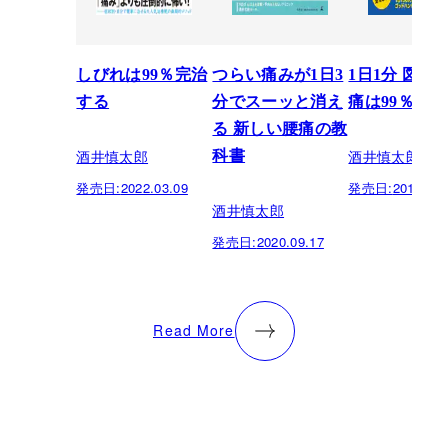
しびれは99％完治
つらい痛みが1日3
1日1分 図解 
する
分でスーッと消え
痛は99％完
る 新しい腰痛の教
酒井慎太郎
酒井慎太郎
科書
発売日:
2022.03.09
発売日:
2019.11.
酒井慎太郎
発売日:
2020.09.17
Read More