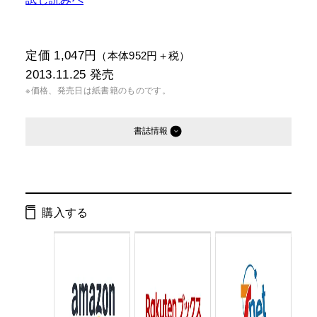
定価 1,047円
（本体952円＋税）
2013.11.25
発売
※価格、発売日は紙書籍のものです。
書誌情報
発行形態：
単行本
電子書籍
購入する
ページ数：
192ページ
ISBN：
9784344024854
Cコード：
0095
判型：
B6判変型