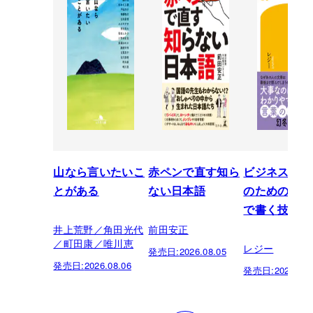
山なら言いたいこ
赤ペンで直す知ら
ビジネスパー
とがある
ない日本語
のための「芸
で書く技術
井上荒野／角田光代
前田安正
／町田康／唯川恵
レジー
発売日:
2026.08.05
発売日:
2026.08.06
発売日:
2026.07.