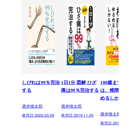
しびれは99％完治
1日1分 図解 ひざ
100歳まで歩
する
痛は99％完治する
は、椎間板を
めるしかない
酒井慎太郎
酒井慎太郎
酒井慎太郎
発売日:
2022.03.09
発売日:
2019.11.06
発売日:
2018.11.