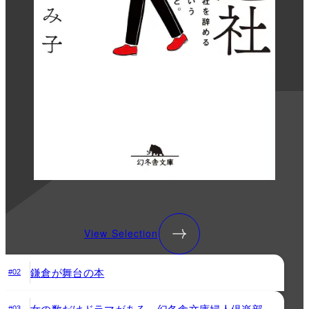
View Selection
鎌倉が舞台の本
#02
女の数だけドラマがある。幻冬舎文庫婦人倶楽部
#03